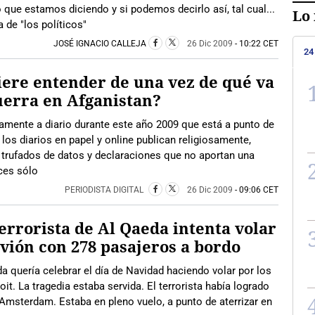
 que estamos diciendo y si podemos decirlo así, tal cual...
Lo 
de "los políticos"
JOSÉ IGNACIO CALLEJA
26 Dic 2009
- 10:22 CET
24
ere entender de una vez de qué va
uerra en Afganistan?
amente a diario durante este año 2009 que está a punto de
 los diarios en papel y online publican religiosamente,
, trufados de datos y declaraciones que no aportan una
ces sólo
PERIODISTA DIGITAL
26 Dic 2009
- 09:06 CET
errorista de Al Qaeda intenta volar
vión con 278 pasajeros a bordo
a quería celebrar el día de Navidad haciendo volar por los
it. La tragedia estaba servida. El terrorista había logrado
 Amsterdam. Estaba en pleno vuelo, a punto de aterrizar en