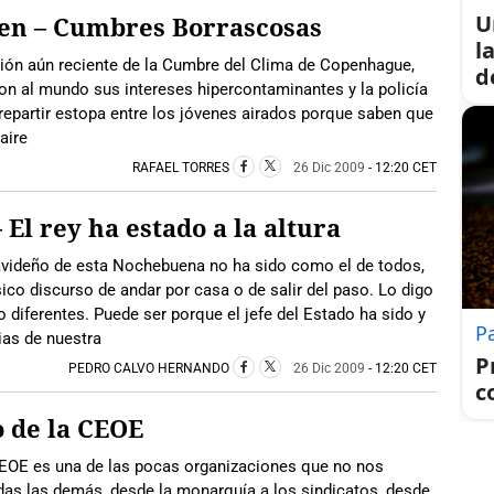
U
gen – Cumbres Borrascosas
l
ón aún reciente de la Cumbre del Clima de Copenhague,
d
n al mundo sus intereses hipercontaminantes y la policía
 repartir estopa entre los jóvenes airados porque saben que
 aire
RAFAEL TORRES
26 Dic 2009
- 12:20 CET
El rey ha estado a la altura
videño de esta Nochebuena no ha sido como el de todos,
sico discurso de andar por casa o de salir del paso. Lo digo
 diferentes. Puede ser porque el jefe del Estado ha sido y
Pa
ias de nuestra
P
PEDRO CALVO HERNANDO
26 Dic 2009
- 12:20 CET
c
o de la CEOE
EOE es una de las pocas organizaciones que no nos
das las demás, desde la monarquía a los sindicatos, desde