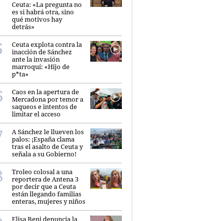
Ceuta: «La pregunta no
es si habrá otra, sino
qué motivos hay
detrás»
Ceuta explota contra la
inacción de Sánchez
ante la invasión
marroquí: «Hijo de
p*ta»
Caos en la apertura de
Mercadona por temor a
saqueos e intentos de
limitar el acceso
A Sánchez le llueven los
palos: ¡España clama
tras el asalto de Ceuta y
señala a su Gobierno!
Troleo colosal a una
reportera de Antena 3
por decir que a Ceuta
están llegando familias
enteras, mujeres y niños
Elisa Beni denuncia la