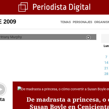
e la última película de Brittany
 2009
Murphy
TEMAS
PERSONAJES
ORGANIS
IODISTA DIGITAL
Lun
7
14
21
28
De madrasta a princesa, o
ta
Susan Boyle en Cenicient