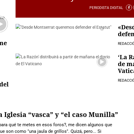
PERIODISTA DIGITAL
«Des
defen
 me
REDACCI
‘La R
de ma
Vati
REDACCI
del
a Iglesia “vasca” y “el caso Munilla”
para qué te metes en esos foros?, me dicen algunos que
 son como "una jaula de grillos". Quizá, pero... Si