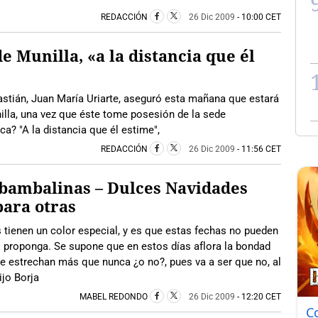
REDACCIÓN
26 Dic 2009
- 10:00 CET
e Munilla, «a la distancia que él
astián, Juan María Uriarte, aseguró esta mañana que estará
illa, una vez que éste tome posesión de la sede
a? "A la distancia que él estime",
REDACCIÓN
26 Dic 2009
- 11:56 CET
bambalinas – Dulces Navidades
ara otras
ienen un color especial, y es que estas fechas no pueden
o proponga. Se supone que en estos días aflora la bondad
se estrechan más que nunca ¿o no?, pues va a ser que no, al
ijo Borja
MABEL REDONDO
26 Dic 2009
- 12:20 CET
C