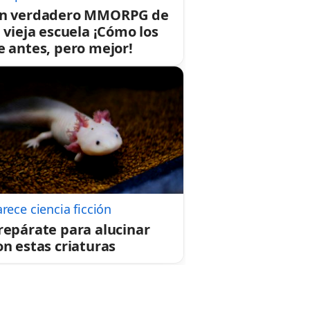
n verdadero MMORPG de
a vieja escuela ¡Cómo los
e antes, pero mejor!
rece ciencia ficción
repárate para alucinar
on estas criaturas