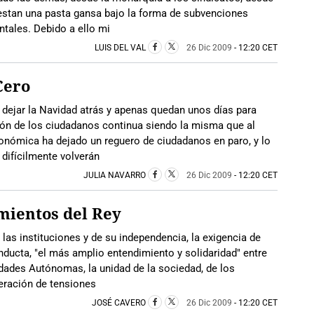
uestan una pasta gansa bajo la forma de subvenciones
tales. Debido a ello mi
LUIS DEL VAL
26 Dic 2009
- 12:20 CET
Cero
jar la Navidad atrás y apenas quedan unos días para
ción de los ciudadanos continua siendo la misma que al
conómica ha dejado un reguero de ciudadanos en paro, y lo
difícilmente volverán
JULIA NAVARRO
26 Dic 2009
- 12:20 CET
mientos del Rey
as instituciones y de su independencia, la exigencia de
ducta, "el más amplio entendimiento y solidaridad" entre
dades Autónomas, la unidad de la sociedad, de los
peración de tensiones
JOSÉ CAVERO
26 Dic 2009
- 12:20 CET