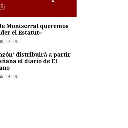
de Montserrat queremos
der el Estatut»
ÓN
azón’ distribuirá a partir
ñana el diario de El
cano
ÓN