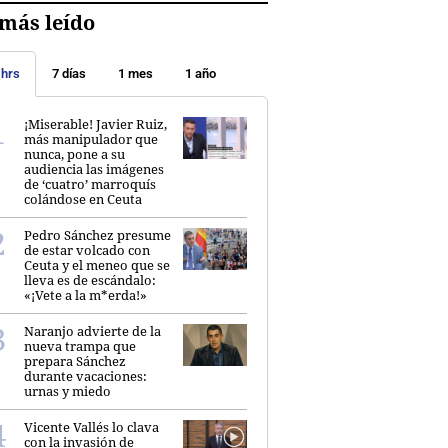
más leído
 hrs
7 días
1 mes
1 año
¡Miserable! Javier Ruiz,
más manipulador que
nunca, pone a su
audiencia las imágenes
de ‘cuatro’ marroquís
colándose en Ceuta
Pedro Sánchez presume
de estar volcado con
Ceuta y el meneo que se
lleva es de escándalo:
«¡Vete a la m*erda!»
Naranjo advierte de la
nueva trampa que
prepara Sánchez
durante vacaciones:
urnas y miedo
Vicente Vallés lo clava
con la invasión de