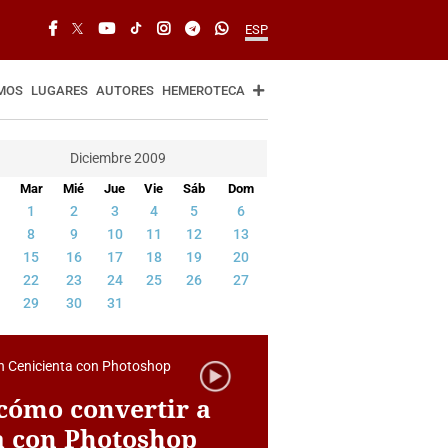
ESP
MOS
LUGARES
AUTORES
HEMEROTECA
Diciembre 2009
Mar
Mié
Jue
Vie
Sáb
Dom
1
2
3
4
5
6
8
9
10
11
12
13
15
16
17
18
19
20
22
23
24
25
26
27
29
30
31
 cómo convertir a
a con Photoshop