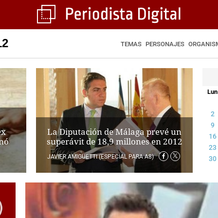
12
TEMAS
PERSONAJES
ORGANIS
Lun
2
s
9
La Diputación de Málaga prevé un
ex
16
superávit de 18,9 millones en 2012
nó
23
JAVIER AMIGUETTI (ESPECIAL PARA A8)
30