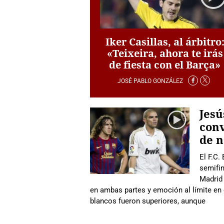
Iker Casillas, al árbitro
«Teixeira, ahora te irás
de fiesta con el Barça»
JOSÉ PABLO GONZÁLEZ
Jesú
conv
de n
El F.C.
semifin
Madrid 
en ambas partes y emoción al límite en 
blancos fueron superiores, aunque