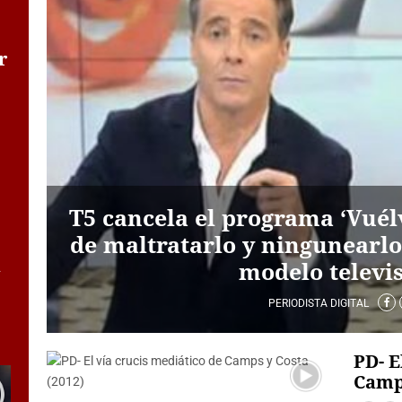
r
T5 cancela el programa ‘Vué
de maltratarlo y ningunearlo
a
modelo televi
PERIODISTA DIGITAL
PD- E
Camps