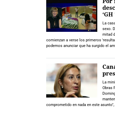
Por 
desc
‘GH 
La casa
sexo. D
mitad d
comienzan a verse los primeros 'result
podemos anunciar que ha surgido el am
Cana
pres
La mini
Obras P
Domingo
mantene
comprometido en nada en este asunto",