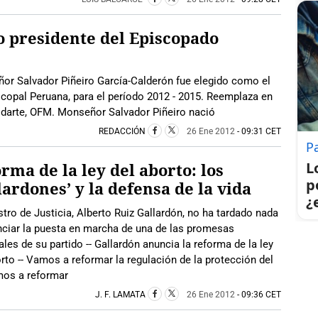
 presidente del Episcopado
ñor Salvador Piñeiro García-Calderón fue elegido como el
copal Peruana, para el período 2012 - 2015. Reemplaza en
darte, OFM. Monseñor Salvador Piñeiro nació
REDACCIÓN
26 Ene 2012
- 09:31 CET
P
L
rma de la ley del aborto: los
p
lardones’ y la defensa de la vida
¿
stro de Justicia, Alberto Ruiz Gallardón, no ha tardado nada
nciar la puesta en marcha de una de las promesas
ales de su partido -- Gallardón anuncia la reforma de la ley
rto -- Vamos a reformar la regulación de la protección del
amos a reformar
J. F. LAMATA
26 Ene 2012
- 09:36 CET