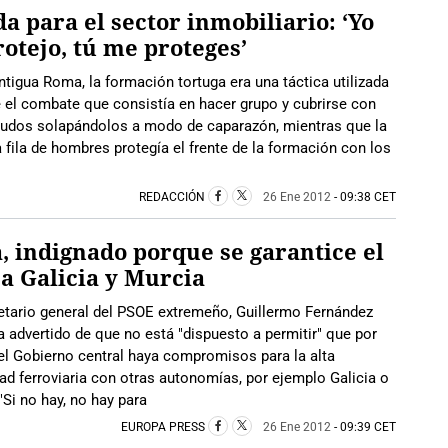
da para el sector inmobiliario: ‘Yo
rotejo, tú me proteges’
ntigua Roma, la formación tortuga era una táctica utilizada
 el combate que consistía en hacer grupo y cubrirse con
cudos solapándolos a modo de caparazón, mientras que la
 fila de hombres protegía el frente de la formación con los
REDACCIÓN
26 Ene 2012
- 09:38 CET
, indignado porque se garantice el
a Galicia y Murcia
etario general del PSOE extremeño, Guillermo Fernández
a advertido de que no está "dispuesto a permitir" que por
el Gobierno central haya compromisos para la alta
ad ferroviaria con otras autonomías, por ejemplo Galicia o
Si no hay, no hay para
EUROPA PRESS
26 Ene 2012
- 09:39 CET