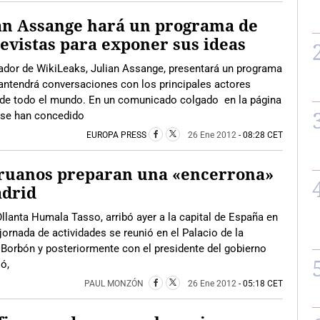
an Assange hará un programa de
evistas para exponer sus ideas
ador de WikiLeaks, Julian Assange, presentará un programa
mantendrá conversaciones con los principales actores
s de todo el mundo. En un comunicado colgado en la página
 se han concedido
EUROPA PRESS
26 Ene 2012
- 08:28 CET
eruanos preparan una «encerrona»
adrid
Ollanta Humala Tasso, arribó ayer a la capital de España en
 jornada de actividades se reunió en el Palacio de la
 Borbón y posteriormente con el presidente del gobierno
ó,
PAUL MONZÓN
26 Ene 2012
- 05:18 CET