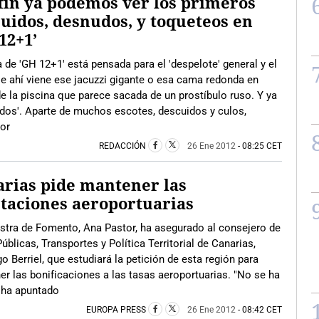
fin ya podemos ver los primeros
uidos, desnudos, y toqueteos en
12+1’
 de 'GH 12+1' está pensada para el 'despelote' general y el
e ahí viene ese jacuzzi gigante o esa cama redonda en
e la piscina que parece sacada de un prostíbulo ruso. Y ya
ados'. Aparte de muchos escotes, descuidos y culos,
or
REDACCIÓN
26 Ene 2012
- 08:25 CET
rias pide mantener las
taciones aeroportuarias
stra de Fomento, Ana Pastor, ha asegurado al consejero de
úblicas, Transportes y Política Territorial de Canarias,
 Berriel, que estudiará la petición de esta región para
r las bonificaciones a las tasas aeroportuarias. "No se ha
 ha apuntado
EUROPA PRESS
26 Ene 2012
- 08:42 CET