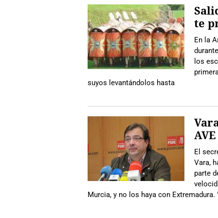
Sali
te p
En la A
durante
los es
primera
suyos levantándolos hasta
Vara
AVE 
El secr
Vara, h
parte d
velocid
Murcia, y no los haya con Extremadura. "