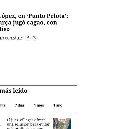
López, en ‘Punto Pelota’:
arça jugó cagao, con
tis»
BLO GONZÁLEZ
más leído
 hrs
7 días
1 mes
1 año
El juez Villegas ofrece
una solución para evitar
más asaltos masivos