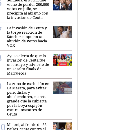
Sondeos: el PSOE, que
viene de perder 200.000
votos en julio, se
precipita al abismo con
la invasión de Ceuta
La invasión de Ceuta y
la torpe reacción de
Sánchez empujan un
aluvión de votos hacia
VOX
Ayuso alerta de que la
invasión de Ceuta fue
un ensayo y advierte de
un «asalto final» de
Marruecos
La zona de exclusión en
La Mareta, para evitar
periodistas y
abucheadores, es más
grande que la cubierta
por la boya-espigón
contra invasores de
Ceuta
Meloni, al frente de 22
países, carga contra el