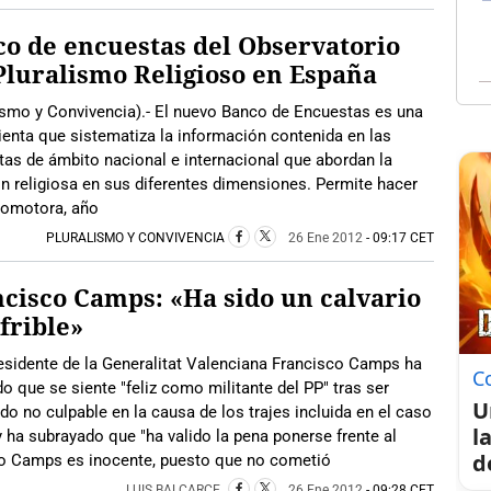
o de encuestas del Observatorio
Pluralismo Religioso en España
ismo y Convivencia).- El nuevo Banco de Encuestas es una
enta que sistematiza la información contenida en las
as de ámbito nacional e internacional que abordan la
n religiosa en sus diferentes dimensiones. Permite hacer
promotora, año
PLURALISMO Y CONVIVENCIA
26 Ene 2012
- 09:17 CET
cisco Camps: «Ha sido un calvario
frible»
esidente de la Generalitat Valenciana Francisco Camps ha
C
o que se siente "feliz como militante del PP" tras ser
U
do no culpable en la causa de los trajes incluida en el caso
l
y ha subrayado que "ha valido la pena ponerse frente al
d
 Camps es inocente, puesto que no cometió
LUIS BALCARCE
26 Ene 2012
- 09:28 CET