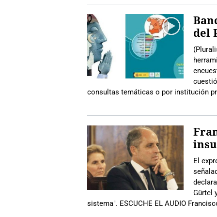
Banc
del 
(Plural
herrami
encuest
cuestió
consultas temáticas o por institución 
Fran
insu
El expr
señalad
declara
Gürtel 
sistema". ESCUCHE EL AUDIO Francisco