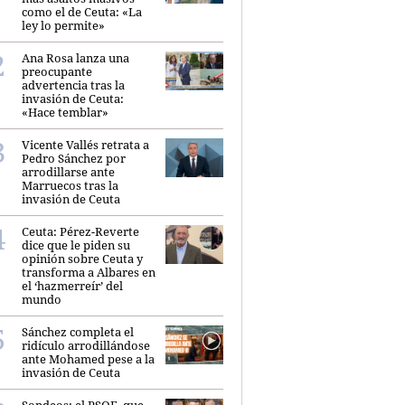
como el de Ceuta: «La
ley lo permite»
Ana Rosa lanza una
preocupante
advertencia tras la
invasión de Ceuta:
«Hace temblar»
Vicente Vallés retrata a
Pedro Sánchez por
arrodillarse ante
Marruecos tras la
invasión de Ceuta
Ceuta: Pérez-Reverte
dice que le piden su
opinión sobre Ceuta y
transforma a Albares en
el ‘hazmerreír’ del
mundo
Sánchez completa el
ridículo arrodillándose
ante Mohamed pese a la
invasión de Ceuta