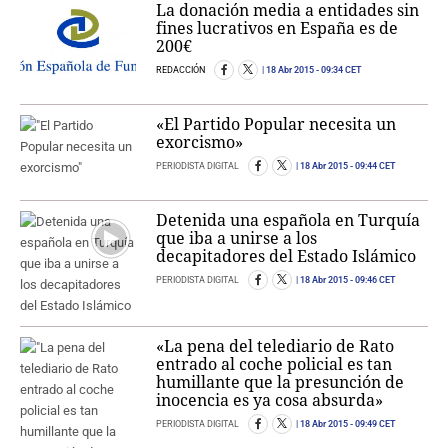
La donación media a entidades sin
fines lucrativos en España es de
200€
REDACCIÓN
18 Abr 2015
- 09:34 CET
«El Partido Popular necesita un
exorcismo»
PERIODISTA DIGITAL
18 Abr 2015
- 09:44 CET
Detenida una española en Turquía
que iba a unirse a los
decapitadores del Estado Islámico
PERIODISTA DIGITAL
18 Abr 2015
- 09:46 CET
«La pena del telediario de Rato
entrado al coche policial es tan
humillante que la presunción de
inocencia es ya cosa absurda»
PERIODISTA DIGITAL
18 Abr 2015
- 09:49 CET