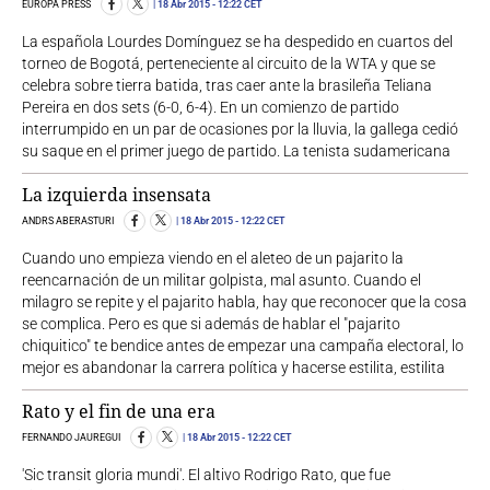
EUROPA PRESS
18 Abr 2015
- 12:22 CET
La española Lourdes Domínguez se ha despedido en cuartos del
torneo de Bogotá, perteneciente al circuito de la WTA y que se
celebra sobre tierra batida, tras caer ante la brasileña Teliana
Pereira en dos sets (6-0, 6-4). En un comienzo de partido
interrumpido en un par de ocasiones por la lluvia, la gallega cedió
su saque en el primer juego de partido. La tenista sudamericana
La izquierda insensata
ANDRS ABERASTURI
18 Abr 2015
- 12:22 CET
Cuando uno empieza viendo en el aleteo de un pajarito la
reencarnación de un militar golpista, mal asunto. Cuando el
milagro se repite y el pajarito habla, hay que reconocer que la cosa
se complica. Pero es que si además de hablar el "pajarito
chiquitico" te bendice antes de empezar una campaña electoral, lo
mejor es abandonar la carrera política y hacerse estilita, estilita
Rato y el fin de una era
FERNANDO JAUREGUI
18 Abr 2015
- 12:22 CET
'Sic transit gloria mundi'. El altivo Rodrigo Rato, que fue