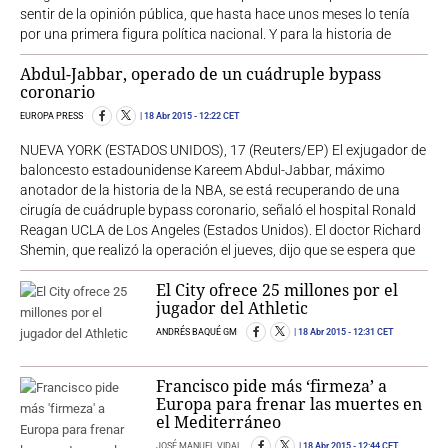
sentir de la opinión pública, que hasta hace unos meses lo tenía
por una primera figura política nacional. Y para la historia de
Abdul-Jabbar, operado de un cuádruple bypass
coronario
EUROPA PRESS
18 Abr 2015
- 12:22 CET
NUEVA YORK (ESTADOS UNIDOS), 17 (Reuters/EP) El exjugador de
baloncesto estadounidense Kareem Abdul-Jabbar, máximo
anotador de la historia de la NBA, se está recuperando de una
cirugía de cuádruple bypass coronario, señaló el hospital Ronald
Reagan UCLA de Los Angeles (Estados Unidos). El doctor Richard
Shemin, que realizó la operación el jueves, dijo que se espera que
El City ofrece 25 millones por el
jugador del Athletic
ANDRÉS BAQUÉ GM
18 Abr 2015
- 12:31 CET
Francisco pide más ‘firmeza’ a
Europa para frenar las muertes en
el Mediterráneo
JOSÉ MANUEL VIDAL
18 Abr 2015
- 12:44 CET