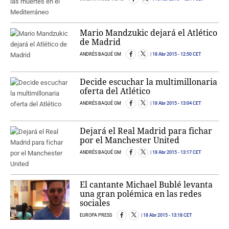
Mario Mandzukic dejará el Atlético
de Madrid
ANDRÉS BAQUÉ GM
18 Abr 2015
- 12:50 CET
Decide escuchar la multimillonaria
oferta del Atlético
ANDRÉS BAQUÉ GM
18 Abr 2015
- 13:04 CET
Dejará el Real Madrid para fichar
por el Manchester United
ANDRÉS BAQUÉ GM
18 Abr 2015
- 13:17 CET
El cantante Michael Bublé levanta
una gran polémica en las redes
sociales
EUROPA PRESS
18 Abr 2015
- 13:18 CET