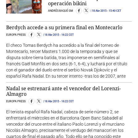
operación bikini
ANDRÉS BAQUÉ GM
18 Abr 2015
- 15:40 CET
Berdych accede a su primera final en Montecarlo
EUROPA PRESS
18 Abr 2015
- 16:22 CET
El checo Tomas Berdych ha accedido a la final del torneo de
Montecarlo, tercer Masters 1.000 de la temporada y que se
disputa sobre tierra batida, tras imponerse en semifinales al
francés Gaël Monfils en dos sets (6-1, 6-4), y luchará por el título
con el ganador del duelo entre el serbio Novak Djokovic y el
español Rafa Nadal. En su tercer intento -tras los de 2007, ante
Nadal se estrenará ante el vencedor del Lorenzi-
Almagro
EUROPA PRESS
18 Abr 2015
- 16:22 CET
El tenista español Rafa Nadal, cabeza de serie número 2, se
enfrentará el miércoles en el Barcelona Open Banc Sabadell al
vencedor del cruce entre el italiano Paolo Lorenzi y el murciano
Nicolás Almagro, precisamente el verdugo del manacorí en los
cuartos de final el pasado año. Todo ello se ha conocido este