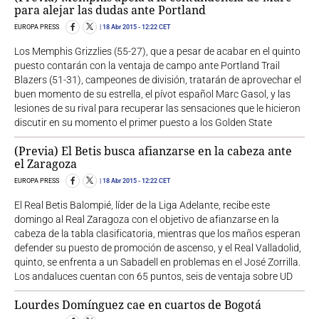
para alejar las dudas ante Portland
EUROPA PRESS
18 Abr 2015
- 12:22 CET
Los Memphis Grizzlies (55-27), que a pesar de acabar en el quinto
puesto contarán con la ventaja de campo ante Portland Trail
Blazers (51-31), campeones de división, tratarán de aprovechar el
buen momento de su estrella, el pívot español Marc Gasol, y las
lesiones de su rival para recuperar las sensaciones que le hicieron
discutir en su momento el primer puesto a los Golden State
(Previa) El Betis busca afianzarse en la cabeza ante
el Zaragoza
EUROPA PRESS
18 Abr 2015
- 12:22 CET
El Real Betis Balompié, líder de la Liga Adelante, recibe este
domingo al Real Zaragoza con el objetivo de afianzarse en la
cabeza de la tabla clasificatoria, mientras que los maños esperan
defender su puesto de promoción de ascenso, y el Real Valladolid,
quinto, se enfrenta a un Sabadell en problemas en el José Zorrilla.
Los andaluces cuentan con 65 puntos, seis de ventaja sobre UD
Lourdes Domínguez cae en cuartos de Bogotá