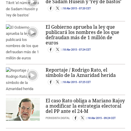
de Sadam Husein y ‘rey de bastos’
18 Abr 2015
- 07:20 CET
El Gobierno aprueba la ley que
publicará los nombres de los que
defraudan más de 1 millón de
euros
18 Abr 2015
- 07:24 CET
Reportaje / Rodrigo Rato, el
símbolo de la Aznaridad herida
18 Abr 2015
- 07:25 CET
El caso Rato obliga a Mariano Rajoy
a modificar la estrategia electoral
del PP ante el 24-M
PERIODISTA DIGITAL
18 Abr 2015
- 09:24 CET