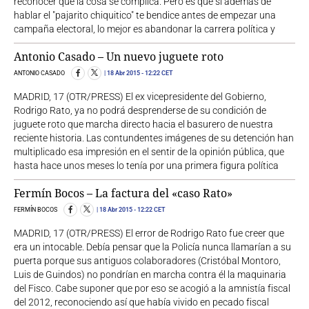
reconocer que la cosa se complica. Pero es que si además de
hablar el "pajarito chiquitico" te bendice antes de empezar una
campaña electoral, lo mejor es abandonar la carrera política y
Antonio Casado – Un nuevo juguete roto
ANTONIO CASADO
18 Abr 2015
- 12:22 CET
MADRID, 17 (OTR/PRESS) El ex vicepresidente del Gobierno,
Rodrigo Rato, ya no podrá desprenderse de su condición de
juguete roto que marcha directo hacia el basurero de nuestra
reciente historia. Las contundentes imágenes de su detención han
multiplicado esa impresión en el sentir de la opinión pública, que
hasta hace unos meses lo tenía por una primera figura política
Fermín Bocos – La factura del «caso Rato»
FERMÍN BOCOS
18 Abr 2015
- 12:22 CET
MADRID, 17 (OTR/PRESS) El error de Rodrigo Rato fue creer que
era un intocable. Debía pensar que la Policía nunca llamarían a su
puerta porque sus antiguos colaboradores (Cristóbal Montoro,
Luis de Guindos) no pondrían en marcha contra él la maquinaria
del Fisco. Cabe suponer que por eso se acogió a la amnistía fiscal
del 2012, reconociendo así que había vivido en pecado fiscal