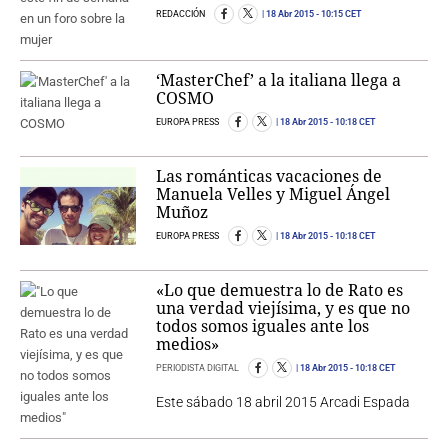
REDACCIÓN
18 Abr 2015
- 10:15 CET
‘MasterChef’ a la italiana llega a
COSMO
EUROPA PRESS
18 Abr 2015
- 10:18 CET
Las románticas vacaciones de
Manuela Velles y Miguel Ángel
Muñoz
EUROPA PRESS
18 Abr 2015
- 10:18 CET
«Lo que demuestra lo de Rato es
una verdad viejísima, y es que no
todos somos iguales ante los
medios»
PERIODISTA DIGITAL
18 Abr 2015
- 10:18 CET
Este sábado 18 abril 2015 Arcadi Espada