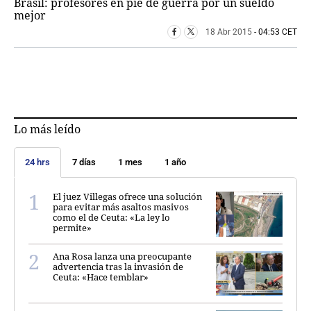
Brasil: profesores en pie de guerra por un sueldo
mejor
18 Abr 2015
- 04:53 CET
Lo más leído
24 hrs
7 días
1 mes
1 año
El juez Villegas ofrece una solución
para evitar más asaltos masivos
como el de Ceuta: «La ley lo
permite»
Ana Rosa lanza una preocupante
advertencia tras la invasión de
Ceuta: «Hace temblar»