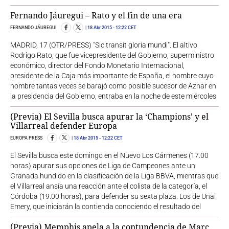
Fernando Jáuregui – Rato y el fin de una era
FERNANDO JÁUREGUI
18 Abr 2015
- 12:22 CET
MADRID, 17 (OTR/PRESS) "Sic transit gloria mundi". El altivo
Rodrigo Rato, que fue vicepresidente del Gobierno, superministro
económico, director del Fondo Monetario Internacional,
presidente de la Caja más importante de España, el hombre cuyo
nombre tantas veces se barajó como posible sucesor de Aznar en
la presidencia del Gobierno, entraba en la noche de este miércoles
(Previa) El Sevilla busca apurar la ‘Champions’ y el
Villarreal defender Europa
EUROPA PRESS
18 Abr 2015
- 12:22 CET
El Sevilla busca este domingo en el Nuevo Los Cármenes (17.00
horas) apurar sus opciones de Liga de Campeones ante un
Granada hundido en la clasificación de la Liga BBVA, mientras que
el Villarreal ansía una reacción ante el colista de la categoría, el
Córdoba (19.00 horas), para defender su sexta plaza. Los de Unai
Emery, que iniciarán la contienda conociendo el resultado del
(Previa) Memphis apela a la contundencia de Marc