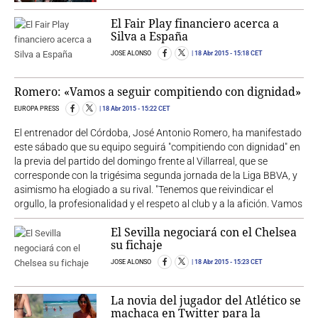
El Fair Play financiero acerca a
Silva a España
JOSE ALONSO
18 Abr 2015
- 15:18 CET
Romero: «Vamos a seguir compitiendo con dignidad»
EUROPA PRESS
18 Abr 2015
- 15:22 CET
El entrenador del Córdoba, José Antonio Romero, ha manifestado
este sábado que su equipo seguirá "compitiendo con dignidad" en
la previa del partido del domingo frente al Villarreal, que se
corresponde con la trigésima segunda jornada de la Liga BBVA, y
asimismo ha elogiado a su rival. "Tenemos que reivindicar el
orgullo, la profesionalidad y el respeto al club y a la afición. Vamos
El Sevilla negociará con el Chelsea
su fichaje
JOSE ALONSO
18 Abr 2015
- 15:23 CET
La novia del jugador del Atlético se
machaca en Twitter para la