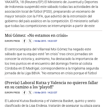
YAKARTA, 18 (Reuters/EP) El Ministerio de Juventud y Deportes
de Indonesia suspendió este sábado todas las actividades de la
asociación local de fútbol (PSSI), preparando un escenario de
mayor tensión con la FIFA, que advirtió de la intromisión del
gobierno del país asiático en la competición. El ministerio señaló
que todas las competiciones se interrumpirán a partir de este
Moi Gómez: «No estamos en crisis»
EUROPA PRESS
18 Abr 2015
- 14:22 CET
El centrocampista del Villarreal Moi Gómez ha negado este
sábado que su equipo esté "en crisis" tras cinco jornadas sin
conocer la victoria y, asimismo, ha destacado la importancia de
los tres puntos en el encuentro del domingo frente al colista
Córdoba en El Madrigal, correspondiente a la trigésima segunda
jornada de la Liga BBVA. "No estamos en crisis porque el fútbol
(Previa) Laboral Kutxa y Valencia no quieren fallar
en su camino a los ‘playoff’
EUROPA PRESS
18 Abr 2015
- 14:22 CET
El Laboral Kutxa Baskonia y el Valencia Basket, quinto y sexto
clasificado de la Liga Endesa, tratarán de asegurar su plaza para