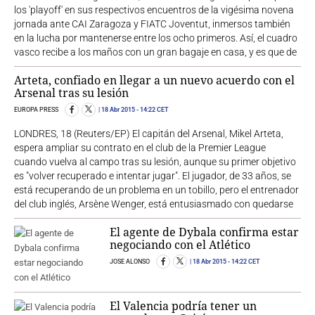
los 'playoff' en sus respectivos encuentros de la vigésima novena
jornada ante CAI Zaragoza y FIATC Joventut, inmersos también
en la lucha por mantenerse entre los ocho primeros. Así, el cuadro
vasco recibe a los maños con un gran bagaje en casa, y es que de
Arteta, confiado en llegar a un nuevo acuerdo con el
Arsenal tras su lesión
EUROPA PRESS
18 Abr 2015
- 14:22 CET
LONDRES, 18 (Reuters/EP) El capitán del Arsenal, Mikel Arteta,
espera ampliar su contrato en el club de la Premier League
cuando vuelva al campo tras su lesión, aunque su primer objetivo
es "volver recuperado e intentar jugar". El jugador, de 33 años, se
está recuperando de un problema en un tobillo, pero el entrenador
del club inglés, Arsène Wenger, está entusiasmado con quedarse
El agente de Dybala confirma estar
negociando con el Atlético
JOSE ALONSO
18 Abr 2015
- 14:22 CET
El Valencia podría tener un