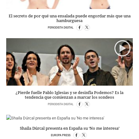
PERSONAJES
ORGANISMOS
El secreto de por qué una ensalada puede engordar más que una
LUGARES
hamburguesa
AUTORES
PERIODISTA DIGITAL
HEMEROTECA
SERVICIOS
OFERTAS
CLUB PD
ENLACES
MEDIOS
MÁS SERVICIOS
¿Pierde fuelle Pablo Iglesias y se desinfla Podemos? Es la
tendencia que comienzan a marcar los sondeos
EDICIONES
PERIODISTA DIGITAL
AMÉRICA
ESPAÑA
Shaila Dúrcal presenta en España su ‘No me interesa’
EUROPA PRESS