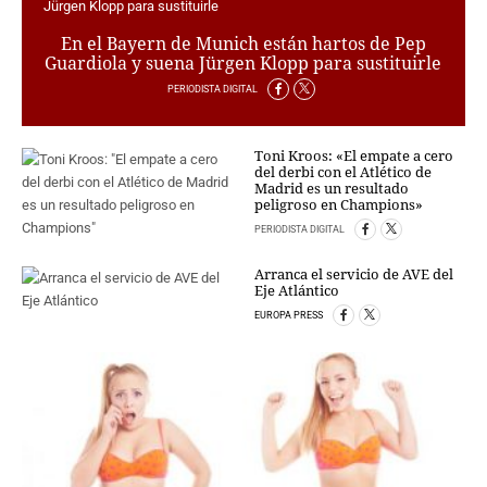
CRIMEN Y CASTIGO
En el Bayern de Munich están hartos de Pep
Guardiola y suena Jürgen Klopp para sustituirle
MOTOR
RELIGION
PERIODISTA DIGITAL
TRAVELLERS
EXPERTOS
Toni Kroos: «El empate a cero
GASTRONOMÍA
del derbi con el Atlético de
Madrid es un resultado
SALUD
peligroso en Champions»
ESCAPARATE
PERIODISTA DIGITAL
24X7
Arranca el servicio de AVE del
LA RETAGUARDIA
Eje Atlántico
LA BURBUJA
EUROPA PRESS
DIRECTORIOS
LO ÚLTIMO
BLOGS
VÍDEOS
TEMAS