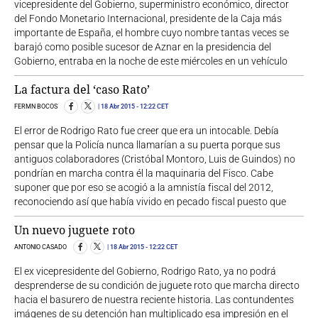
vicepresidente del Gobierno, superministro económico, director
del Fondo Monetario Internacional, presidente de la Caja más
importante de España, el hombre cuyo nombre tantas veces se
barajó como posible sucesor de Aznar en la presidencia del
Gobierno, entraba en la noche de este miércoles en un vehículo
La factura del ‘caso Rato’
FERMN BOCOS
18 Abr 2015
- 12:22 CET
El error de Rodrigo Rato fue creer que era un intocable. Debía
pensar que la Policía nunca llamarían a su puerta porque sus
antiguos colaboradores (Cristóbal Montoro, Luis de Guindos) no
pondrían en marcha contra él la maquinaria del Fisco. Cabe
suponer que por eso se acogió a la amnistía fiscal del 2012,
reconociendo así que había vivido en pecado fiscal puesto que
Un nuevo juguete roto
ANTONIO CASADO
18 Abr 2015
- 12:22 CET
El ex vicepresidente del Gobierno, Rodrigo Rato, ya no podrá
desprenderse de su condición de juguete roto que marcha directo
hacia el basurero de nuestra reciente historia. Las contundentes
imágenes de su detención han multiplicado esa impresión en el