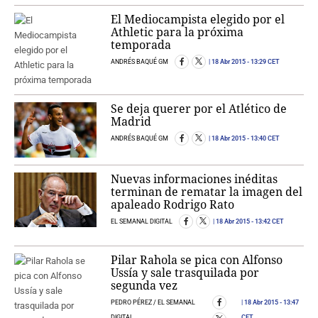
El Mediocampista elegido por el
Athletic para la próxima
temporada
ANDRÉS BAQUÉ GM
18 Abr 2015
- 13:29 CET
Se deja querer por el Atlético de
Madrid
ANDRÉS BAQUÉ GM
18 Abr 2015
- 13:40 CET
Nuevas informaciones inéditas
terminan de rematar la imagen del
apaleado Rodrigo Rato
EL SEMANAL DIGITAL
18 Abr 2015
- 13:42 CET
Pilar Rahola se pica con Alfonso
Ussía y sale trasquilada por
segunda vez
PEDRO PÉREZ / EL SEMANAL
18 Abr 2015
- 13:47
DIGITAL
CET