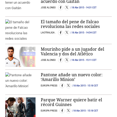
acuerdo con Gaitán
JOSE ALONSO
18 Abr 2015
- 14:31 CET
El tamaño del pene de Falcao
revoluciona las redes sociales
LAOTRALIGA .
18 Abr 2015
- 14:54 CET
Mourinho pide a un jugador del
Valencia y dos del Atlético
JOSE ALONSO
18 Abr 2015
- 15:11 CET
Pantone añade un nuevo color:
‘Amarillo Minion’
EUROPA PRESS
18 Abr 2015
- 15:18 CET
Parque Warner quiere batir el
récord Guinnes
EUROPA PRESS
18 Abr 2015
- 15:18 CET