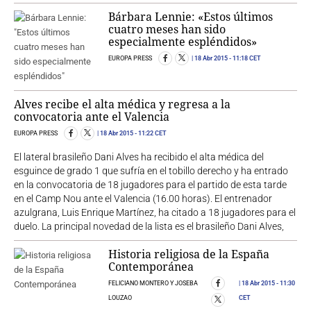
Bárbara Lennie: «Estos últimos
cuatro meses han sido
especialmente espléndidos»
EUROPA PRESS
18 Abr 2015
- 11:18 CET
Alves recibe el alta médica y regresa a la
convocatoria ante el Valencia
EUROPA PRESS
18 Abr 2015
- 11:22 CET
El lateral brasileño Dani Alves ha recibido el alta médica del
esguince de grado 1 que sufría en el tobillo derecho y ha entrado
en la convocatoria de 18 jugadores para el partido de esta tarde
en el Camp Nou ante el Valencia (16.00 horas). El entrenador
azulgrana, Luis Enrique Martínez, ha citado a 18 jugadores para el
duelo. La principal novedad de la lista es el brasileño Dani Alves,
Historia religiosa de la España
Contemporánea
FELICIANO MONTERO Y JOSEBA
18 Abr 2015
- 11:30
LOUZAO
CET