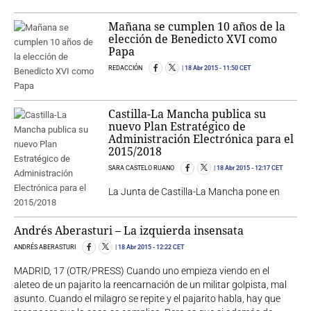
Mañana se cumplen 10 años de la
elección de Benedicto XVI como
Papa
REDACCIÓN
18 Abr 2015
- 11:50 CET
Castilla-La Mancha publica su
nuevo Plan Estratégico de
Administración Electrónica para el
2015/2018
SARA CASTELO RUANO
18 Abr 2015
- 12:17 CET
La Junta de Castilla-La Mancha pone en
Andrés Aberasturi – La izquierda insensata
ANDRÉS ABERASTURI
18 Abr 2015
- 12:22 CET
MADRID, 17 (OTR/PRESS) Cuando uno empieza viendo en el
aleteo de un pajarito la reencarnación de un militar golpista, mal
asunto. Cuando el milagro se repite y el pajarito habla, hay que