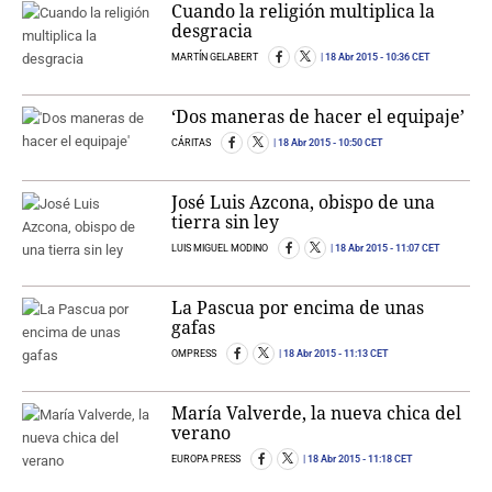
Cuando la religión multiplica la
desgracia
MARTÍN GELABERT
18 Abr 2015
- 10:36 CET
‘Dos maneras de hacer el equipaje’
CÁRITAS
18 Abr 2015
- 10:50 CET
José Luis Azcona, obispo de una
tierra sin ley
LUIS MIGUEL MODINO
18 Abr 2015
- 11:07 CET
La Pascua por encima de unas
gafas
OMPRESS
18 Abr 2015
- 11:13 CET
María Valverde, la nueva chica del
verano
EUROPA PRESS
18 Abr 2015
- 11:18 CET