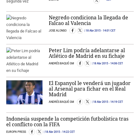
Negredo condiciona la llegada de
Falcao al Valencia
JOSE ALONSO
18 Abr 2015
- 14:01 CET
Peter Lim podría adelantarse al
Atlético de Madrid en su fichaje
ANDRÉS BAQUÉ GM
18 Abr 2015
- 14:06 CET
El Espanyol le venderá un jugador
al Arsenal para fichar en el Real
Madrid
ANDRÉS BAQUÉ GM
18 Abr 2015
- 14:19 CET
Indonesia suspende la competición futbolística tras
el conflicto con la FIFA
EUROPA PRESS
18 Abr 2015
- 14:22 CET