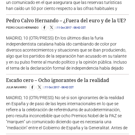
un comunicado en el que asegurara que las reservas turísticas
han caído un 50 por ciento respecto a las cifras habituales y
Pedro Calvo Hernando – ¿Fuera del euro y de la UE?
PEDRO CALVO HERNANDO
11 Oct 2017
- 08:42 CET
MADRID, 10 (OTR/PRESS) En los últimos días la furia
independentista catalana había ido cambiando de color por
diversos acontecimientos y situaciones que se iban produciendo,
algo que los partidos de la separación han acusado en su talante
y en su pulso frente al mundo político y la opinión pública. Incluso
el tema de la declaración formal de independencia había dejado
Escaño cero – Ocho ignorantes de la realidad
JULIA NAVARRO
11 Oct 2017
- 08:42 CET
MADRID, 10 (OTR/PRESS) No sé si son ignorantes de la realidad
en España y de paso de las leyes internacionales en lo que se
refiere a la celebración de referéndums de autodeterminación,
pero resulta inconcebible que ocho Premios Nobel de la PAZ se
"marquen" un comunicado diciendo que es necesaria una
"mediación" entre el Gobierno de España y la Generalitat. Antes de