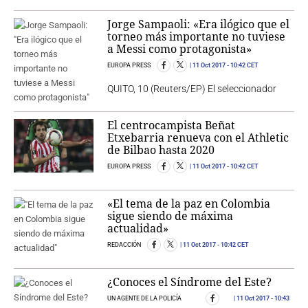
Jorge Sampaoli: «Era ilógico que el
torneo más importante no tuviese
a Messi como protagonista»
EUROPA PRESS
11 Oct 2017
- 10:42 CET
QUITO, 10 (Reuters/EP) El seleccionador
El centrocampista Beñat
Etxebarria renueva con el Athletic
de Bilbao hasta 2020
EUROPA PRESS
11 Oct 2017
- 10:42 CET
«El tema de la paz en Colombia
sigue siendo de máxima
actualidad»
REDACCIÓN
11 Oct 2017
- 10:42 CET
¿Conoces el Síndrome del Este?
UN AGENTE DE LA POLICÍA
11 Oct 2017
- 10:43