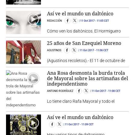
Así ve el mundo un daltónico
REDACCIÓN
11 Oct 2017
- 11:05 CET
Cómo ven los daltónicos. El Hormiguero
25 años de San Ezequiel Moreno
AGUSTINOS
11 Oct 2017
- 11:06 CET
(Agustinos recoletos).- El 11 de octubre de
Ana Rosa desmonta la burda trola
de Mayoral sobre las artimañas del
independentismo
ANTONIO RODRÍGUEZ
11 Oct 2017
- 11:08 CET
Lo tiene claro Rafa Mayoral y todo el
Así ve el mundo un daltónico
11 Oct 2017
- 11:09 CET
Hay varios tipos de daltonismo