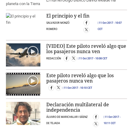
El principio y el fin
SALVADOR MONZÓ
11 Oct 2017
- 10:07
ROMERO
CET
[VIDEO] Este piloto reveló algo que
los pasajeros nunca ven
REDACCIÓN
11 Oct 2017
- 10:08 CET
Este piloto reveló algo que los
pasajeros nunca ven
11 Oct 2017
- 10:10 CET
Declaración multilateral de
independencia
ÁLVARO DE MARICHALAR I SÁENZ
11 Oct 2017
-
DE TEJADA
10:11 CET