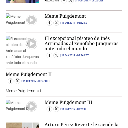
REDACCIÓN
11 Oct 2017
- 08:20 CET
Meme Puigdemont
11 Oct 2017
- 08:22 CET
El excepcional pisoteo de Inés
Arrimadas al xenófobo Junqueras
ante todo el mundo
11 Oct 2017
- 08:24 CET
Meme Puigdemont II
11 Oct 2017
- 08:27 CET
Meme Puigdemont I
Meme Puigdemont III
11 Oct 2017
- 08:29 CET
Arturo Pérez-Reverte le sacude la