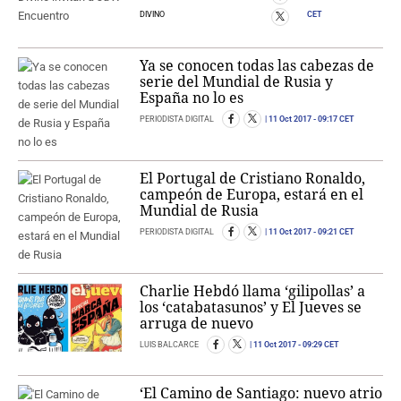
DIVINO
CET
Ya se conocen todas las cabezas de
serie del Mundial de Rusia y
España no lo es
PERIODISTA DIGITAL
11 Oct 2017
- 09:17 CET
El Portugal de Cristiano Ronaldo,
campeón de Europa, estará en el
Mundial de Rusia
PERIODISTA DIGITAL
11 Oct 2017
- 09:21 CET
Charlie Hebdó llama ‘gilipollas’ a
los ‘catabatasunos’ y El Jueves se
arruga de nuevo
LUIS BALCARCE
11 Oct 2017
- 09:29 CET
‘El Ca­mino de San­tia­go: nue­vo atrio