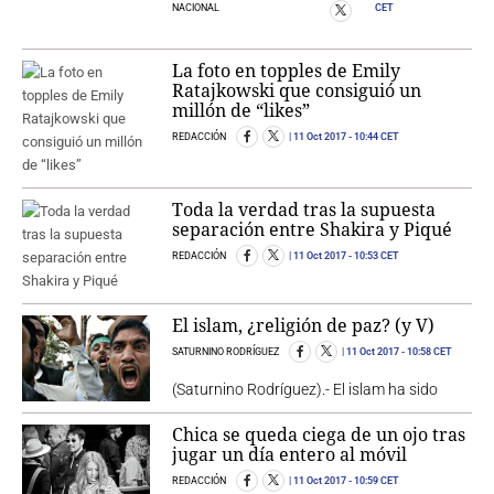
NACIONAL
CET
La foto en topples de Emily
Ratajkowski que consiguió un
millón de “likes”
REDACCIÓN
11 Oct 2017
- 10:44 CET
Toda la verdad tras la supuesta
separación entre Shakira y Piqué
REDACCIÓN
11 Oct 2017
- 10:53 CET
El islam, ¿religión de paz? (y V)
SATURNINO RODRÍGUEZ
11 Oct 2017
- 10:58 CET
(Saturnino Rodríguez).- El islam ha sido
Chica se queda ciega de un ojo tras
jugar un día entero al móvil
REDACCIÓN
11 Oct 2017
- 10:59 CET