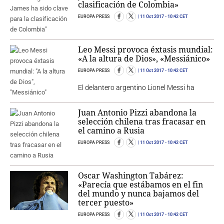
clasificación de Colombia»
EUROPA PRESS
11 Oct 2017
- 10:42 CET
Leo Messi provoca éxtasis mundial:
«A la altura de Dios», «Messiánico»
EUROPA PRESS
11 Oct 2017
- 10:42 CET
El delantero argentino Lionel Messi ha
Juan Antonio Pizzi abandona la
selección chilena tras fracasar en
el camino a Rusia
EUROPA PRESS
11 Oct 2017
- 10:42 CET
Oscar Washington Tabárez:
«Parecía que estábamos en el fin
del mundo y nunca bajamos del
tercer puesto»
EUROPA PRESS
11 Oct 2017
- 10:42 CET