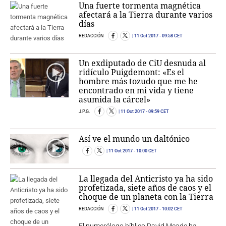
Una fuerte tormenta magnética
afectará a la Tierra durante varios
días
REDACCIÓN
11 Oct 2017
- 09:58 CET
Un exdiputado de CiU desnuda al
ridículo Puigdemont: «Es el
hombre más tozudo que me he
encontrado en mi vida y tiene
asumida la cárcel»
J.P.G.
11 Oct 2017
- 09:59 CET
Así ve el mundo un daltónico
11 Oct 2017
- 10:00 CET
La llegada del Anticristo ya ha sido
profetizada, siete años de caos y el
choque de un planeta con la Tierra
REDACCIÓN
11 Oct 2017
- 10:02 CET
El numerólogo bíblico David Meade ha