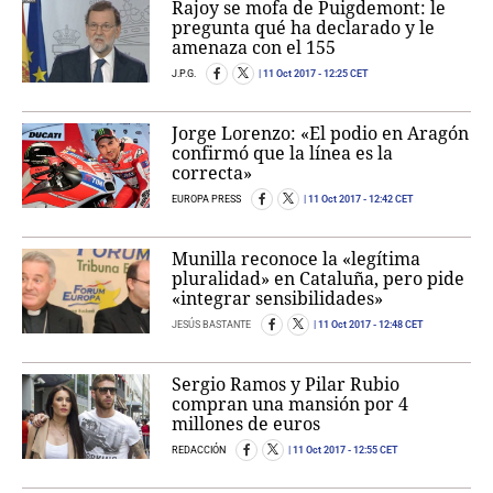
Rajoy se mofa de Puigdemont: le
pregunta qué ha declarado y le
amenaza con el 155
J.P.G.
11 Oct 2017
- 12:25 CET
Jorge Lorenzo: «El podio en Aragón
confirmó que la línea es la
correcta»
EUROPA PRESS
11 Oct 2017
- 12:42 CET
Munilla reconoce la «legítima
pluralidad» en Cataluña, pero pide
«integrar sensibilidades»
JESÚS BASTANTE
11 Oct 2017
- 12:48 CET
Sergio Ramos y Pilar Rubio
compran una mansión por 4
millones de euros
REDACCIÓN
11 Oct 2017
- 12:55 CET