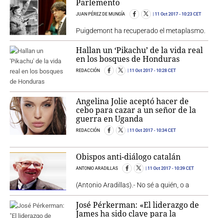
Parlemento
JUAN PÉREZ DE MUNGÍA
11 Oct 2017
- 10:23 CET
Puigdemont ha recuperado el metaplasmo.
Hallan un ‘Pikachu’ de la vida real
en los bosques de Honduras
REDACCIÓN
11 Oct 2017
- 10:28 CET
Angelina Jolie aceptó hacer de
cebo para cazar a un señor de la
guerra en Uganda
REDACCIÓN
11 Oct 2017
- 10:34 CET
Obispos anti-diálogo catalán
ANTONIO ARADILLAS
11 Oct 2017
- 10:39 CET
(Antonio Aradillas).- No sé a quién, o a
José Pérkerman: «El liderazgo de
James ha sido clave para la