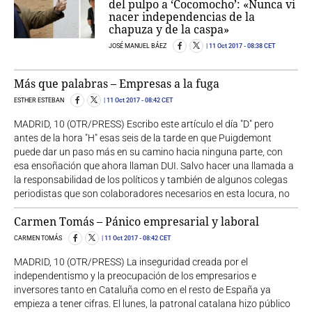
del pulpo a ‘Cocomocho’: «Nunca vi
nacer independencias de la
chapuza y de la caspa»
JOSÉ MANUEL BÁEZ
11 Oct 2017
- 08:38 CET
Más que palabras – Empresas a la fuga
ESTHER ESTEBAN
11 Oct 2017
- 08:42 CET
MADRID, 10 (OTR/PRESS) Escribo este artículo el día "D" pero
antes de la hora "H" esas seis de la tarde en que Puigdemont
puede dar un paso más en su camino hacia ninguna parte, con
esa ensoñación que ahora llaman DUI. Salvo hacer una llamada a
la responsabilidad de los políticos y también de algunos colegas
periodistas que son colaboradores necesarios en esta locura, no
Carmen Tomás – Pánico empresarial y laboral
CARMEN TOMÁS
11 Oct 2017
- 08:42 CET
MADRID, 10 (OTR/PRESS) La inseguridad creada por el
independentismo y la preocupación de los empresarios e
inversores tanto en Cataluña como en el resto de España ya
empieza a tener cifras. El lunes, la patronal catalana hizo público