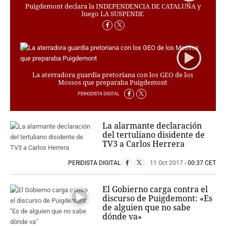
PERSONAJES
Puigdemont declara la INDEPENDENCIA DE CATALUÑA y
luego LA SUSPENDE
ORGANISMOS
LUGARES
AUTORES
HEMEROTECA
La aterradora guardia pretoriana con los GEO de los
SERVICIOS
Mossos que preparaba Puigdemont
OFERTAS
PERIODISTA DIGITAL
CLUB PD
ENLACES
La alarmante declaración
MEDIOS
del tertuliano disidente de
TV3 a Carlos Herrera
MÁS SERVICIOS
PERIDISTA DIGITAL
11 Oct 2017
- 00:37 CET
EDICIONES
AMÉRICA
El Gobierno carga contra el
ESPAÑA
discurso de Puigdemont: «Es
de alguien que no sabe
dónde va»