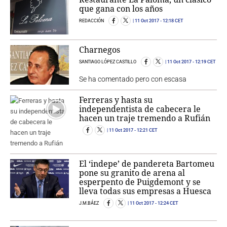
que gana con los años
REDACCIÓN
11 Oct 2017
- 12:18 CET
Charnegos
SANTIAGO LÓPEZ CASTILLO
11 Oct 2017
- 12:19 CET
Se ha comentado pero con escasa
Ferreras y hasta su
independentista de cabecera le
hacen un traje tremendo a Rufián
11 Oct 2017
- 12:21 CET
El ‘indepe’ de pandereta Bartomeu
pone su granito de arena al
esperpento de Puigdemont y se
lleva todas sus empresas a Huesca
J.M.BÁEZ
11 Oct 2017
- 12:24 CET