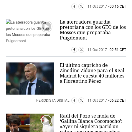
11 Oct 2017
- 00:16 CET
La aterradora guardia
pretoriana con los GEO de los
Mossos que preparaba
Puigdemont
11 Oct 2017
- 02:51 CET
El último capricho de
Zinedine Zidane para el Real
Madrid le cuesta 40 millones
a Florentino Pérez
PERIODISTA DIGITAL
11 Oct 2017
- 06:22 CET
Raúl del Pozo se mofa de
‘Gallina Blanca Cocomocho’:
«Ayer ni siquiera parió un
ratón, sino una cucaracha»