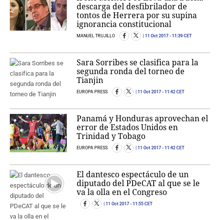
descarga del desfibrilador de
tontos de Herrera por su supina
ignorancia constitucional
MANUEL TRUJILLO
11 Oct 2017
- 11:39 CET
Sara Sorribes se clasifica para la
segunda ronda del torneo de
Tianjin
EUROPA PRESS
11 Oct 2017
- 11:42 CET
Panamá y Honduras aprovechan el
error de Estados Unidos en
Trinidad y Tobago
EUROPA PRESS
11 Oct 2017
- 11:42 CET
El dantesco espectáculo de un
diputado del PDeCAT al que se le
va la olla en el Congreso
11 Oct 2017
- 11:55 CET