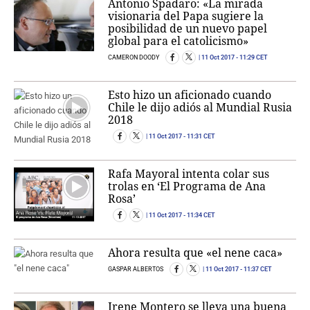
Antonio Spadaro: «La mirada
visionaria del Papa sugiere la
posibilidad de un nuevo papel
global para el catolicismo»
CAMERON DOODY
11 Oct 2017
- 11:29 CET
Esto hizo un aficionado cuando
Chile le dijo adiós al Mundial Rusia
2018
11 Oct 2017
- 11:31 CET
Rafa Mayoral intenta colar sus
trolas en ‘El Programa de Ana
Rosa’
11 Oct 2017
- 11:34 CET
Ahora resulta que «el nene caca»
GASPAR ALBERTOS
11 Oct 2017
- 11:37 CET
Irene Montero se lleva una buena