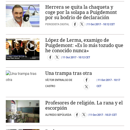
Herrera se quita la chaqueta y
coge por la solapa a Puigdemont
por su bodrio de declaración
PERIODISTA DIGITAL
11 Oct 2017
- 10:12 CET
López de Lerma, examigo de
Puigdemont: «Es lo más tozudo que
he conocido nunca»
11 Oct 2017
- 10:12 CET
Una trampa tras otra
VÍCTOR ENTRIALGO DE
11 Oct 2017
- 10:17
CASTRO
CET
Profesores de religión. La rana y el
escorpión
ALFREDO SEPÚLVEDA
11 Oct 2017
- 10:21 CET