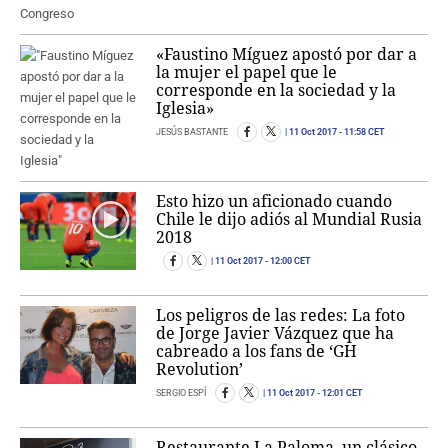
«Faustino Míguez apostó por dar a
la mujer el papel que le
corresponde en la sociedad y la
Iglesia»
JESÚS BASTANTE
11 Oct 2017
- 11:58 CET
Esto hizo un aficionado cuando
Chile le dijo adiós al Mundial Rusia
2018
11 Oct 2017
- 12:00 CET
Los peligros de las redes: La foto
de Jorge Javier Vázquez que ha
cabreado a los fans de ‘GH
Revolution’
SERGIO ESPÍ
11 Oct 2017
- 12:01 CET
Restaurante La Paloma, un clásico