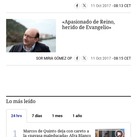
11 Oct 2017
- 08:13 CET
«Apasionado de Reino,
herido de Evangelio»
SOR MIRIA GÓMEZ OP
11 Oct 2017
- 08:15 CET
Lo más leído
24 hrs
7 días
1 mes
1 año
Marcos de Quinto deja con careto a
la «payasa maleducada» Afra Blanco