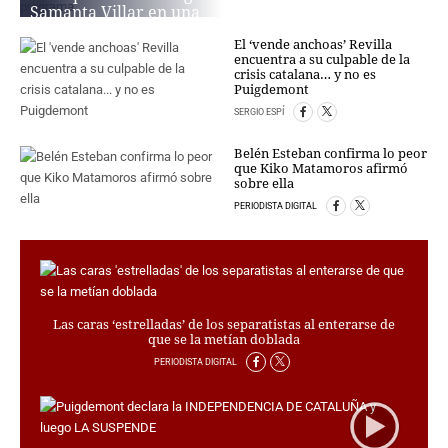
Samanta Villar en una
promo de su nuevo
CRIMEN Y CASTIGO
El ‘vende anchoas’ Revilla
programa
MOTOR
encuentra a su culpable de la
crisis catalana… y no es
PERIODISTA DIGITAL
RELIGION
Puigdemont
TRAVELLERS
SERGIO ESPÍ
EXPERTOS
Belén Esteban confirma lo peor
GASTRONOMÍA
que Kiko Matamoros afirmó
SALUD
sobre ella
ESCAPARATE
PERIODISTA DIGITAL
24X7
LA RETAGUARDIA
LA BURBUJA
Las caras ‘estrelladas’ de los separatistas al enterarse de
DIRECTORIOS
que se la metían doblada
LO ÚLTIMO
PERIODISTA DIGITAL
BLOGS
VÍDEOS
TEMAS