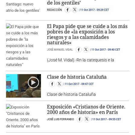
de los gen­ti­les’
REDACCIÓN
11 Oct 2017
- 09:29 CET
El Papa pide que se cuide a los más
pobres de «la exposición a los
riesgos y a las calamidades
naturales»
JOSÉ MANUEL VIDAL
11 Oct 2017
- 09:40 CET
(José M. Vidal).-Rn la catequesis e la
Clase de historia Cataluña
11 Oct 2017
- 09:47 CET
Clase de historia Cataluña
Exposición «Cristianos de Oriente.
2000 años de historia» en París
JOSÉ LUIS FERRANDO
11 Oct 2017
- 09:55 CET