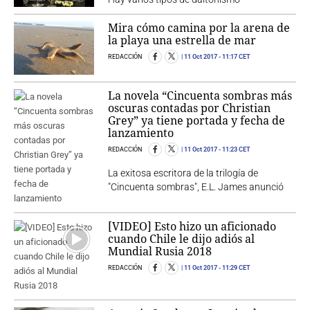
Mira cómo camina por la arena de
la playa una estrella de mar
REDACCIÓN
11 Oct 2017
- 11:17 CET
La novela “Cincuenta sombras más
oscuras contadas por Christian
Grey” ya tiene portada y fecha de
lanzamiento
REDACCIÓN
11 Oct 2017
- 11:23 CET
La exitosa escritora de la trilogía de
"Cincuenta sombras", E.L. James anunció
[VIDEO] Esto hizo un aficionado
cuando Chile le dijo adiós al
Mundial Rusia 2018
REDACCIÓN
11 Oct 2017
- 11:29 CET