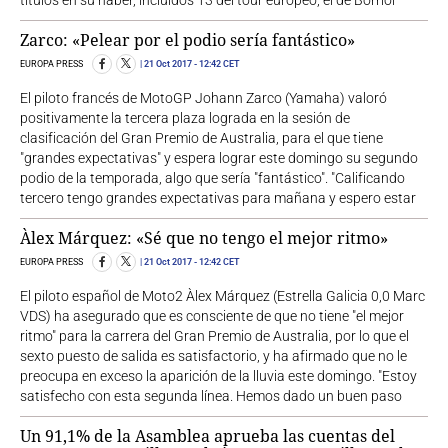
títulos en su haber, incluidos 13 del tour europeo, el de Borriol
Zarco: «Pelear por el podio sería fantástico»
EUROPA PRESS
21 Oct 2017
- 12:42 CET
El piloto francés de MotoGP Johann Zarco (Yamaha) valoró
positivamente la tercera plaza lograda en la sesión de
clasificación del Gran Premio de Australia, para el que tiene
"grandes expectativas" y espera lograr este domingo su segundo
podio de la temporada, algo que sería "fantástico". "Calificando
tercero tengo grandes expectativas para mañana y espero estar
Àlex Márquez: «Sé que no tengo el mejor ritmo»
EUROPA PRESS
21 Oct 2017
- 12:42 CET
El piloto español de Moto2 Àlex Márquez (Estrella Galicia 0,0 Marc
VDS) ha asegurado que es consciente de que no tiene "el mejor
ritmo" para la carrera del Gran Premio de Australia, por lo que el
sexto puesto de salida es satisfactorio, y ha afirmado que no le
preocupa en exceso la aparición de la lluvia este domingo. "Estoy
satisfecho con esta segunda línea. Hemos dado un buen paso
Un 91,1% de la Asamblea aprueba las cuentas del