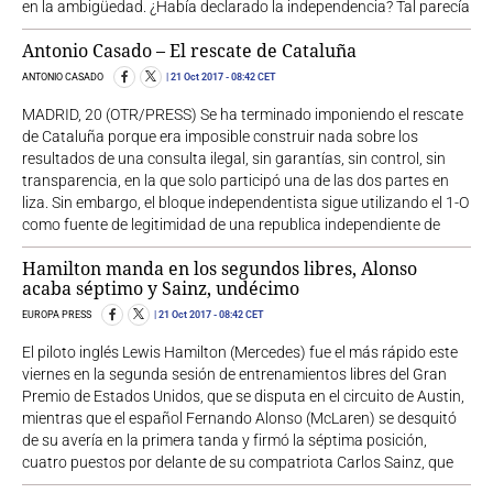
en la ambigüedad. ¿Había declarado la independencia? Tal parecía
Antonio Casado – El rescate de Cataluña
ANTONIO CASADO
21 Oct 2017
- 08:42 CET
MADRID, 20 (OTR/PRESS) Se ha terminado imponiendo el rescate
de Cataluña porque era imposible construir nada sobre los
resultados de una consulta ilegal, sin garantías, sin control, sin
transparencia, en la que solo participó una de las dos partes en
liza. Sin embargo, el bloque independentista sigue utilizando el 1-O
como fuente de legitimidad de una republica independiente de
Hamilton manda en los segundos libres, Alonso
acaba séptimo y Sainz, undécimo
EUROPA PRESS
21 Oct 2017
- 08:42 CET
El piloto inglés Lewis Hamilton (Mercedes) fue el más rápido este
viernes en la segunda sesión de entrenamientos libres del Gran
Premio de Estados Unidos, que se disputa en el circuito de Austin,
mientras que el español Fernando Alonso (McLaren) se desquitó
de su avería en la primera tanda y firmó la séptima posición,
cuatro puestos por delante de su compatriota Carlos Sainz, que