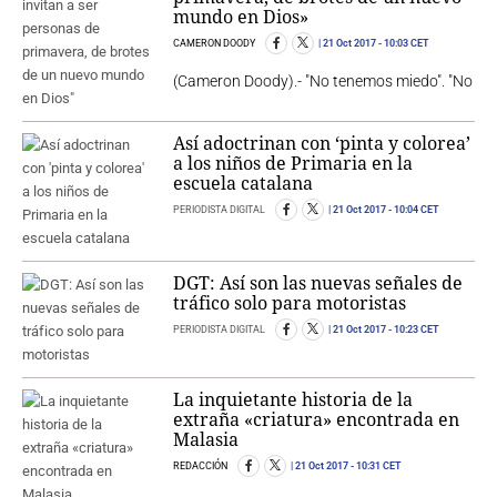
mundo en Dios»
CAMERON DOODY
21 Oct 2017
- 10:03 CET
(Cameron Doody).- "No tenemos miedo". "No
Así adoctrinan con ‘pinta y colorea’
a los niños de Primaria en la
escuela catalana
PERIODISTA DIGITAL
21 Oct 2017
- 10:04 CET
DGT: Así son las nuevas señales de
tráfico solo para motoristas
PERIODISTA DIGITAL
21 Oct 2017
- 10:23 CET
La inquietante historia de la
extraña «criatura» encontrada en
Malasia
REDACCIÓN
21 Oct 2017
- 10:31 CET