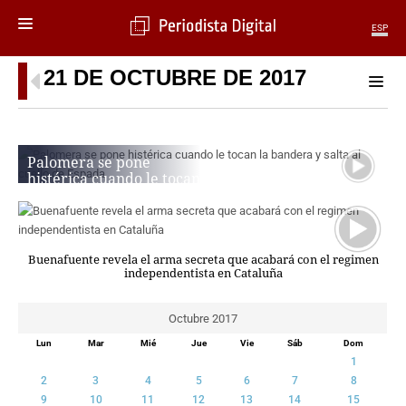
ESP
21 DE OCTUBRE DE 2017
MENÚ
SECCIONES
POLÍTICA
Palomera se pone
MUNDO
histérica cuando le tocan
PERIODISMO
la bandera y salta al cuello
ECONOMÍA
de Espada
DEPORTES
CIENCIA
Buenafuente revela el arma secreta que acabará con el regimen
independentista en Cataluña
TECNOLOGÍA
CULTURA
Octubre 2017
TELEVISIÓN
GENTE
Lun
Mar
Mié
Jue
Vie
Sáb
Dom
1
MAGAZINE
2
3
4
5
6
7
8
9
10
11
12
13
14
15
OTRAS WEBS