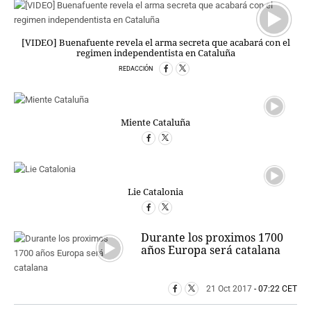
PERSONAJES
ORGANISMOS
LUGARES
[VIDEO] Buenafuente revela el arma secreta que acabará con el
regimen independentista en Cataluña
AUTORES
REDACCIÓN
HEMEROTECA
SERVICIOS
Miente Cataluña
OFERTAS
CLUB PD
ENLACES
MEDIOS
Lie Catalonia
MÁS SERVICIOS
EDICIONES
Durante los proximos 1700
años Europa será catalana
AMÉRICA
ESPAÑA
21 Oct 2017
- 07:22 CET