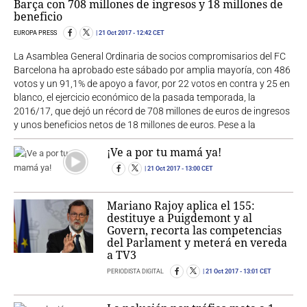
Barça con 708 millones de ingresos y 18 millones de
beneficio
EUROPA PRESS
21 Oct 2017
- 12:42 CET
La Asamblea General Ordinaria de socios compromisarios del FC
Barcelona ha aprobado este sábado por amplia mayoría, con 486
votos y un 91,1% de apoyo a favor, por 22 votos en contra y 25 en
blanco, el ejercicio económico de la pasada temporada, la
2016/17, que dejó un récord de 708 millones de euros de ingresos
y unos beneficios netos de 18 millones de euros. Pese a la
¡Ve a por tu mamá ya!
21 Oct 2017
- 13:00 CET
Mariano Rajoy aplica el 155:
destituye a Puigdemont y al
Govern, recorta las competencias
del Parlament y meterá en vereda
a TV3
PERIODISTA DIGITAL
21 Oct 2017
- 13:01 CET