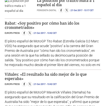
La polución por tráfico mata a 1
español al día
PERIODISTA DIGITAL
21 Oct 2017
- 13:17 CET
Rabat: «Soy positivo por cómo han ido los
cronometrados»
EUROPA PRESS
21 Oct 2017
- 13:42 CET
El piloto español de MotoGP Tito Rabat (Estrella Galicia 0,0 Marc
VDS) ha asegurado que acude "positivo" a la carrera del Gran
Premio de Australia por "cómo han ido los cronometrados", en
una sesión en la que ha sellado su decimocuarta posición de
salida. "Soy positivo por cómo han ido los cronometrados porque
he mejorado mucho desde el primer libre del viernes, no solo en mi
Viñales: «El resultado ha sido mejor de lo que
esperaba»
EUROPA PRESS
21 Oct 2017
- 13:42 CET
El piloto español de MotoGP Maverick Viñales (Yamaha) ha
asegurado que su resultado en la calificación del Gran Premio de
Australia ha sido "mejor de lo que esperaba", y afirmó que a pesar