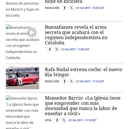
huye en bicicleta
REDACCIÓN
21 Oct 2017
- 10:52 CET
Buenafuente revela el arma
secreta que acabará con el
regimen independentista en
Cataluña
21 Oct 2017
- 11:00 CET
Rafa Nadal estrena coche: el nuevo
Kia Stinger
REDACCIÓN
21 Oct 2017
- 11:16 CET
Monseñor Barrio: «La Iglesia tiene
que emprender con más
intensidad que nunca la labor de
enseñar a vivir»
UPSA
21 Oct 2017
- 11:19 CET