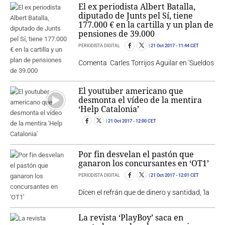
El ex periodista Albert Batalla,
diputado de Junts pel Sí, tiene
177.000 € en la cartilla y un plan de
pensiones de 39.000
PERIODISTA DIGITAL
21 Oct 2017
- 11:44 CET
Comenta Carles Torrijos Aguilar en 'Sueldos
El youtuber americano que
desmonta el vídeo de la mentira
‘Help Catalonia’
21 Oct 2017
- 12:00 CET
Por fin desvelan el pastón que
ganaron los concursantes en ‘OT1’
PERIODISTA DIGITAL
21 Oct 2017
- 12:01 CET
Dicen el refrán que de dinero y santidad, 'la
La revista ‘PlayBoy’ saca en