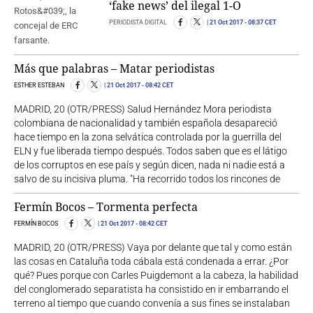
‘fake news’ del ilegal 1-O
PERIODISTA DIGITAL
21 Oct 2017
- 08:37 CET
Más que palabras – Matar periodistas
ESTHER ESTEBAN
21 Oct 2017
- 08:42 CET
MADRID, 20 (OTR/PRESS) Salud Hernández Mora periodista
colombiana de nacionalidad y también española desapareció
hace tiempo en la zona selvática controlada por la guerrilla del
ELN y fue liberada tiempo después. Todos saben que es el látigo
de los corruptos en ese país y según dicen, nada ni nadie está a
salvo de su incisiva pluma. "Ha recorrido todos los rincones de
Fermín Bocos – Tormenta perfecta
FERMÍN BOCOS
21 Oct 2017
- 08:42 CET
MADRID, 20 (OTR/PRESS) Vaya por delante que tal y como están
las cosas en Cataluña toda cábala está condenada a errar. ¿Por
qué? Pues porque con Carles Puigdemont a la cabeza, la habilidad
del conglomerado separatista ha consistido en ir embarrando el
terreno al tiempo que cuando convenía a sus fines se instalaban