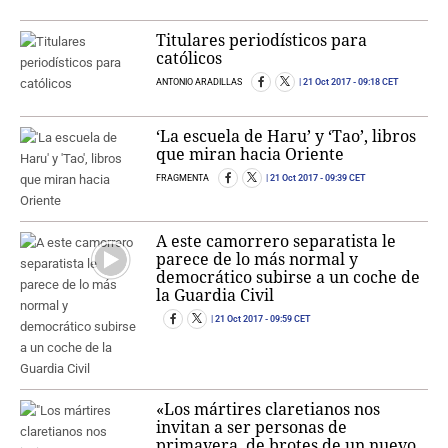
Titulares periodísticos para
católicos
ANTONIO ARADILLAS
21 Oct 2017
- 09:18 CET
‘La escuela de Haru’ y ‘Tao’, libros
que miran hacia Oriente
FRAGMENTA
21 Oct 2017
- 09:39 CET
A este camorrero separatista le
parece de lo más normal y
democrático subirse a un coche de
la Guardia Civil
21 Oct 2017
- 09:59 CET
«Los mártires claretianos nos
invitan a ser personas de
primavera, de brotes de un nuevo