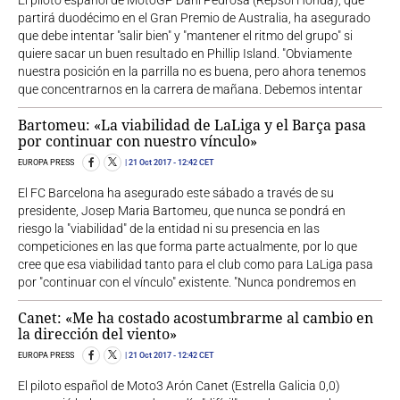
El piloto español de MotoGP Dani Pedrosa (Repsol Honda), que
partirá duodécimo en el Gran Premio de Australia, ha asegurado
que debe intentar "salir bien" y "mantener el ritmo del grupo" si
quiere sacar un buen resultado en Phillip Island. "Obviamente
nuestra posición en la parrilla no es buena, pero ahora tenemos
que concentrarnos en la carrera de mañana. Debemos intentar
Bartomeu: «La viabilidad de LaLiga y el Barça pasa
por continuar con nuestro vínculo»
EUROPA PRESS
21 Oct 2017
- 12:42 CET
El FC Barcelona ha asegurado este sábado a través de su
presidente, Josep Maria Bartomeu, que nunca se pondrá en
riesgo la "viabilidad" de la entidad ni su presencia en las
competiciones en las que forma parte actualmente, por lo que
cree que esa viabilidad tanto para el club como para LaLiga pasa
por "continuar con el vínculo" existente. "Nunca pondremos en
Canet: «Me ha costado acostumbrarme al cambio en
la dirección del viento»
EUROPA PRESS
21 Oct 2017
- 12:42 CET
El piloto español de Moto3 Arón Canet (Estrella Galicia 0,0)