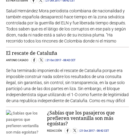
ESTHER ESTEBAN
21 Oct 2017
- 08:42 CET
Salud Hernández Mora periodista colombiana de nacionalidad y
también española desapareció hace tiempo en la zona selvática
controlada por la guerrilla del ELN y fue liberada tiempo después.
Todos saben que es el látigo de los corruptos en ese país y según
dicen, nada ni nadie está a salvo de su incisiva pluma. "Ha
recorrido todos los rincones de Colombia donde ni el mismo
El rescate de Cataluña
ANTONIO CASADO
21 Oct 2017
- 08:42 CET
Se ha terminado imponiendo el rescate de Cataluña porque era
imposible construir nada sobre los resultados de una consulta
ilegal, sin garantías, sin control, sin transparencia, en la que solo
participó una de las dos partes en liza. Sin embargo, el bloque
independentista sigue utilizando el 1-O como fuente de legitimidad
de una republica independiente de Cataluña. Como es muy difícil
¿Sabías que los pasajeros que
prefieren ventanilla son más
egoístas?
REDACCIÓN
21 Oct 2017
- 08:42 CET