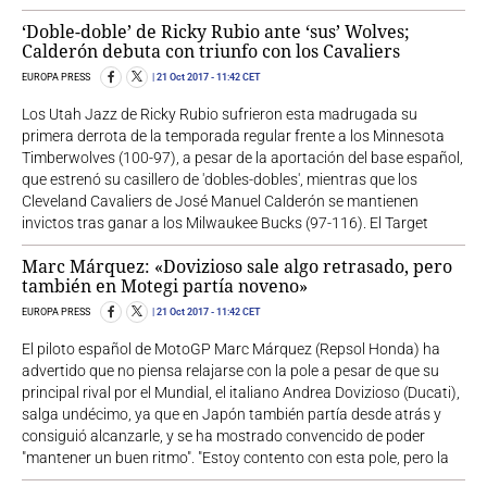
‘Doble-doble’ de Ricky Rubio ante ‘sus’ Wolves;
Calderón debuta con triunfo con los Cavaliers
EUROPA PRESS
21 Oct 2017
- 11:42 CET
Los Utah Jazz de Ricky Rubio sufrieron esta madrugada su
primera derrota de la temporada regular frente a los Minnesota
Timberwolves (100-97), a pesar de la aportación del base español,
que estrenó su casillero de 'dobles-dobles', mientras que los
Cleveland Cavaliers de José Manuel Calderón se mantienen
invictos tras ganar a los Milwaukee Bucks (97-116). El Target
Marc Márquez: «Dovizioso sale algo retrasado, pero
también en Motegi partía noveno»
EUROPA PRESS
21 Oct 2017
- 11:42 CET
El piloto español de MotoGP Marc Márquez (Repsol Honda) ha
advertido que no piensa relajarse con la pole a pesar de que su
principal rival por el Mundial, el italiano Andrea Dovizioso (Ducati),
salga undécimo, ya que en Japón también partía desde atrás y
consiguió alcanzarle, y se ha mostrado convencido de poder
"mantener un buen ritmo". "Estoy contento con esta pole, pero la