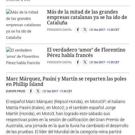
Más de la mitad de las grandes
empresas catalanas ya se ha ido de
Cataluña
PERIODISTA DIGITAL
21 Oct 2017
- 11:20 CET
El verdadero ‘amor’ de Florentino
Pérez habla francés
PERIODISTA DIGITAL
21 Oct 2017
- 11:33 CET
Marc Márquez, Pasini y Martín se reparten las poles
en Phillip Island
EUROPA PRESS
21 Oct 2017
- 11:42 CET
El español Marc Márquez (Repsol Honda), en MotoGP; el italiano
Mattia Pasini (Kalex), en Moto2; y el también español Jorge
Martín (Honda), en Moto3, han logrado este sábado sus
respectivas poles en la sesión de calificación del Gran Premio de
Australia, una jornada en la que la lluvia ha cambiado el desarrollo
de las pruebas. El líder del Mundial de la categoría reina partirá