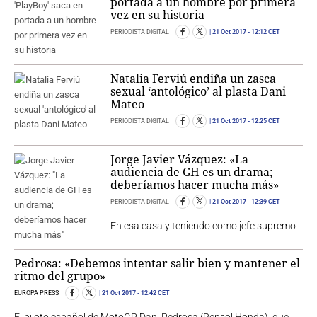
portada a un hombre por primera
vez en su historia
PERIODISTA DIGITAL
21 Oct 2017
- 12:12 CET
Natalia Ferviú endiña un zasca
sexual ‘antológico’ al plasta Dani
Mateo
PERIODISTA DIGITAL
21 Oct 2017
- 12:25 CET
Jorge Javier Vázquez: «La
audiencia de GH es un drama;
deberíamos hacer mucha más»
PERIODISTA DIGITAL
21 Oct 2017
- 12:39 CET
En esa casa y teniendo como jefe supremo
Pedrosa: «Debemos intentar salir bien y mantener el
ritmo del grupo»
EUROPA PRESS
21 Oct 2017
- 12:42 CET