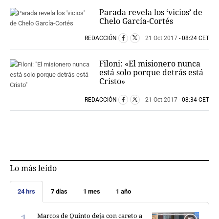
Parada revela los ‘vicios’ de
Chelo García-Cortés
REDACCIÓN
21 Oct 2017
- 08:24 CET
Filoni: «El misionero nunca
está solo porque detrás está
Cristo»
REDACCIÓN
21 Oct 2017
- 08:34 CET
Lo más leído
24 hrs
7 días
1 mes
1 año
Marcos de Quinto deja con careto a