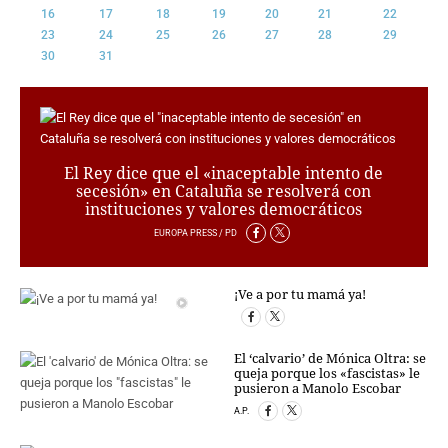
16
17
18
19
20
21
22
CRIMEN Y CASTIGO
23
24
25
26
27
28
29
MOTOR
30
31
RELIGION
TRAVELLERS
EXPERTOS
GASTRONOMÍA
El Rey dice que el «inaceptable intento de
SALUD
secesión» en Cataluña se resolverá con
ESCAPARATE
instituciones y valores democráticos
24X7
EUROPA PRESS / PD
LA RETAGUARDIA
LA BURBUJA
¡Ve a por tu mamá ya!
DIRECTORIOS
LO ÚLTIMO
El ‘calvario’ de Mónica Oltra: se
queja porque los «fascistas» le
BLOGS
pusieron a Manolo Escobar
VÍDEOS
A.P.
TEMAS