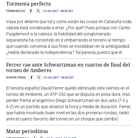
Tormenta perfecta
FERMN BOCOS
21 Oct 2017
- 08:42 CET
Vaya por delante que tal y como están las cosas en Cataluña toda
cábala está condenada a errar. ¿Por qué? Pues porque con Carles
Puigdemont a la cabeza, la habilidad del conglomerado
separatista ha consistido en ir embarrando el terreno al tiempo
que cuando convenía a sus fines se instalaban en la ambigüedad.
¿Había declarado la independencia? Tal parecía puesto que él
Ferrer cae ante Schwartzman en cuartos de final del
torneo de Amberes
EUROPA PRESS
21 Oct 2017
- 08:42 CET
El tenista español David Ferrer quedó eliminado este viernes en el
torneo de Amberes, un ATP 250 que se disputa en pista dura, tras
perder frenta al argentino Diego Schwartzman en dos sets (7-5 y
6-2) en un partido que alcanzó la hora y media de duración. Ferrer,
que había mostrado buen nivel en las dos primeras rondas, cedió
ante el cuarto favorito del torneo en un choque que cambió
Matar periodistas