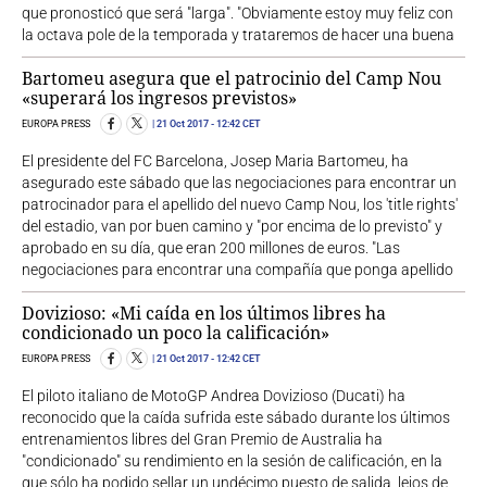
que pronosticó que será "larga". "Obviamente estoy muy feliz con
la octava pole de la temporada y trataremos de hacer una buena
Bartomeu asegura que el patrocinio del Camp Nou
«superará los ingresos previstos»
EUROPA PRESS
21 Oct 2017
- 12:42 CET
El presidente del FC Barcelona, Josep Maria Bartomeu, ha
asegurado este sábado que las negociaciones para encontrar un
patrocinador para el apellido del nuevo Camp Nou, los 'title rights'
del estadio, van por buen camino y "por encima de lo previsto" y
aprobado en su día, que eran 200 millones de euros. "Las
negociaciones para encontrar una compañía que ponga apellido
Dovizioso: «Mi caída en los últimos libres ha
condicionado un poco la calificación»
EUROPA PRESS
21 Oct 2017
- 12:42 CET
El piloto italiano de MotoGP Andrea Dovizioso (Ducati) ha
reconocido que la caída sufrida este sábado durante los últimos
entrenamientos libres del Gran Premio de Australia ha
"condicionado" su rendimiento en la sesión de calificación, en la
que sólo ha podido sellar un undécimo puesto de salida, lejos de