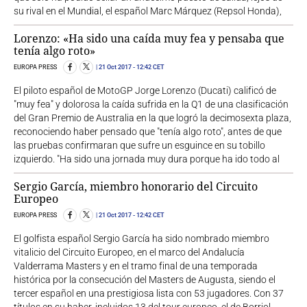
su rival en el Mundial, el español Marc Márquez (Repsol Honda),
Lorenzo: «Ha sido una caída muy fea y pensaba que
tenía algo roto»
EUROPA PRESS
21 Oct 2017
- 12:42 CET
El piloto español de MotoGP Jorge Lorenzo (Ducati) calificó de
"muy fea" y dolorosa la caída sufrida en la Q1 de una clasificación
del Gran Premio de Australia en la que logró la decimosexta plaza,
reconociendo haber pensado que "tenía algo roto", antes de que
las pruebas confirmaran que sufre un esguince en su tobillo
izquierdo. "Ha sido una jornada muy dura porque ha ido todo al
Sergio García, miembro honorario del Circuito
Europeo
EUROPA PRESS
21 Oct 2017
- 12:42 CET
El golfista español Sergio García ha sido nombrado miembro
vitalicio del Circuito Europeo, en el marco del Andalucía
Valderrama Masters y en el tramo final de una temporada
histórica por la consecución del Masters de Augusta, siendo el
tercer español en una prestigiosa lista con 53 jugadores. Con 37