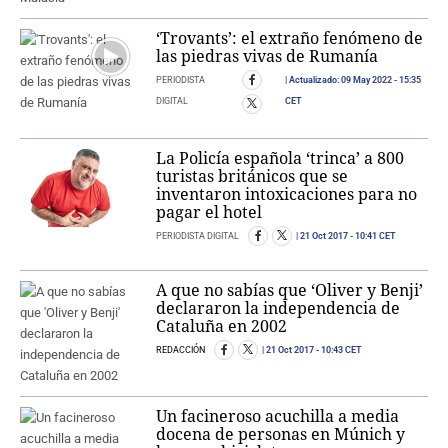
‘Trovants’: el extraño fenómeno de
las piedras vivas de Rumanía
PERIODISTA
Actualizado:
09 May 2022
- 15:35
DIGITAL
CET
La Policía española ‘trinca’ a 800
turistas británicos que se
inventaron intoxicaciones para no
pagar el hotel
PERIODISTA DIGITAL
21 Oct 2017
- 10:41 CET
A que no sabías que ‘Oliver y Benji’
declararon la independencia de
Cataluña en 2002
REDACCIÓN
21 Oct 2017
- 10:43 CET
Un facineroso acuchilla a media
docena de personas en Múnich y