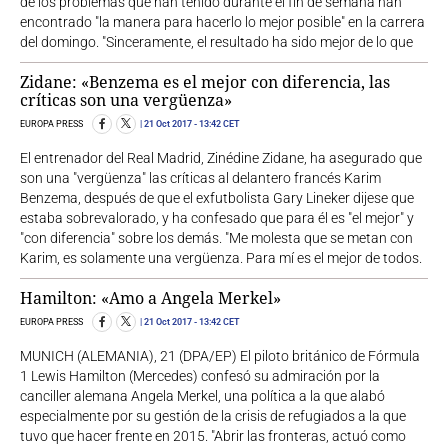
de los problemas que han tenido durante el fin de semana han
encontrado "la manera para hacerlo lo mejor posible" en la carrera
del domingo. "Sinceramente, el resultado ha sido mejor de lo que
Zidane: «Benzema es el mejor con diferencia, las
críticas son una vergüenza»
EUROPA PRESS
21 Oct 2017
- 13:42 CET
El entrenador del Real Madrid, Zinédine Zidane, ha asegurado que
son una "vergüenza" las críticas al delantero francés Karim
Benzema, después de que el exfutbolista Gary Lineker dijese que
estaba sobrevalorado, y ha confesado que para él es "el mejor" y
"con diferencia" sobre los demás. "Me molesta que se metan con
Karim, es solamente una vergüenza. Para mí es el mejor de todos.
Hamilton: «Amo a Angela Merkel»
EUROPA PRESS
21 Oct 2017
- 13:42 CET
MUNICH (ALEMANIA), 21 (DPA/EP) El piloto británico de Fórmula
1 Lewis Hamilton (Mercedes) confesó su admiración por la
canciller alemana Angela Merkel, una política a la que alabó
especialmente por su gestión de la crisis de refugiados a la que
tuvo que hacer frente en 2015. "Abrir las fronteras, actuó como