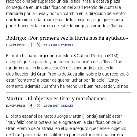
reconoció haber superado un día "difícil", tras la octava plaza
conseguida en una clasificación del Gran Premio de Australia
marcada por la lluvia y por un "cambio en la dirección del viento"
que le impidió rodar más cerca de los mejores, algo que espera
poder hacer en la carrera de este domingo, aspirando a "luchar
Rodrigo: «Por primera vez la lluvia nos ha ayudado»
EUROPA PRESS
21 Oct 2017
- 12:42 CET
El piloto hispano-argentino de Moto3 Gabriel Rodrigo (KTM)
aseguró que la parada y posterior reaparición de la "lluvia" fue
fundamental en la consecución de la segunda plaza en la
clasificación del Gran Premio de Australia, sobre la que reconoció
estar "contento" a pesar de querer luchar por "la pole". "Estoy
contento, además Juanfran ha hecho un buen resultado y, si nos
Martín: «El objetivo es tirar y marcharnos»
EUROPA PRESS
21 Oct 2017
- 12:42 CET
El piloto español de Moto3 Jorge Martín (Honda) señaló estar
"muy feliz" con la octava pole lograda en la clasificación de un
Gran Premio de Australia, en el que aseguró que tiene el objetivo
de "tirar" para rodar en solitario a por la victoria en una carrera