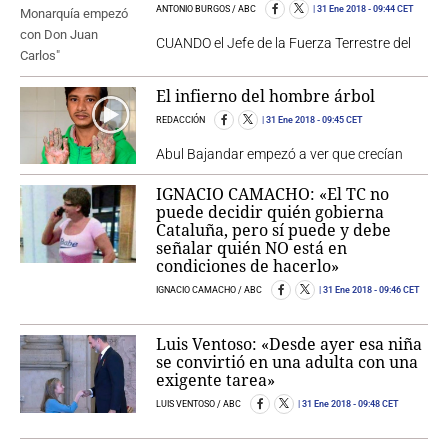
ANTONIO BURGOS / ABC
31 Ene 2018
- 09:44 CET
CUANDO el Jefe de la Fuerza Terrestre del
El infierno del hombre árbol
REDACCIÓN
31 Ene 2018
- 09:45 CET
Abul Bajandar empezó a ver que crecían
IGNACIO CAMACHO: «El TC no
puede decidir quién gobierna
Cataluña, pero sí puede y debe
señalar quién NO está en
condiciones de hacerlo»
IGNACIO CAMACHO / ABC
31 Ene 2018
- 09:46 CET
Luis Ventoso: «Desde ayer esa niña
se convirtió en una adulta con una
exigente tarea»
LUIS VENTOSO / ABC
31 Ene 2018
- 09:48 CET