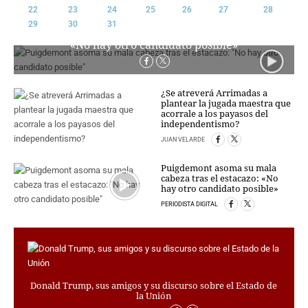
22
23
24
25
26
27
28
CRIMEN Y CASTIGO
29
30
31
Puigdemont asoma su mala cabeza tras el estacazo:
MOTOR
«No hay otro candidato posible»
RELIGION
TRAVELLERS
EXPERTOS
¿Se atreverá Arrimadas a
plantear la jugada maestra que
GASTRONOMÍA
acorrale a los payasos del
independentismo?
SALUD
ESCAPARATE
JUAN VELARDE
24X7
Puigdemont asoma su mala
LA RETAGUARDIA
cabeza tras el estacazo: «No
hay otro candidato posible»
LA BURBUJA
PERIODISTA DIGITAL
DIRECTORIOS
LO ÚLTIMO
BLOGS
VÍDEOS
Donald Trump, sus amigos y su discurso sobre el Estado de
la Unión
TEMAS