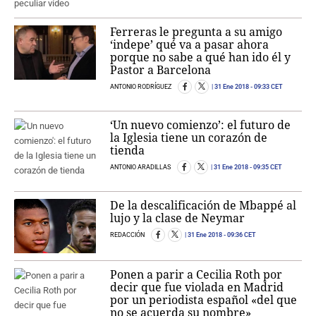
Ferreras le pregunta a su amigo
‘indepe’ qué va a pasar ahora
porque no sabe a qué han ido él y
Pastor a Barcelona
ANTONIO RODRÍGUEZ
31 Ene 2018
- 09:33 CET
‘Un nuevo comienzo’: el futuro de
la Iglesia tiene un corazón de
tienda
ANTONIO ARADILLAS
31 Ene 2018
- 09:35 CET
De la descalificación de Mbappé al
lujo y la clase de Neymar
REDACCIÓN
31 Ene 2018
- 09:36 CET
Ponen a parir a Cecilia Roth por
decir que fue violada en Madrid
por un periodista español «del que
no se acuerda su nombre»