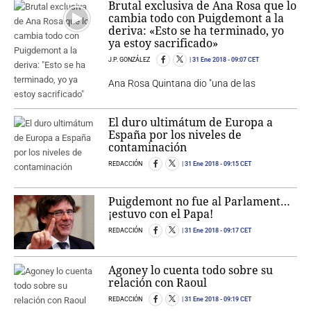
Brutal exclusiva de Ana Rosa que lo
cambia todo con Puigdemont a la
deriva: «Esto se ha terminado, yo
ya estoy sacrificado»
J.P. GONZÁLEZ
31 Ene 2018
- 09:07 CET
Ana Rosa Quintana dio "una de las
El duro ultimátum de Europa a
España por los niveles de
contaminación
REDACCIÓN
31 Ene 2018
- 09:15 CET
Puigdemont no fue al Parlament…
¡estuvo con el Papa!
REDACCIÓN
31 Ene 2018
- 09:17 CET
Agoney lo cuenta todo sobre su
relación con Raoul
REDACCIÓN
31 Ene 2018
- 09:19 CET