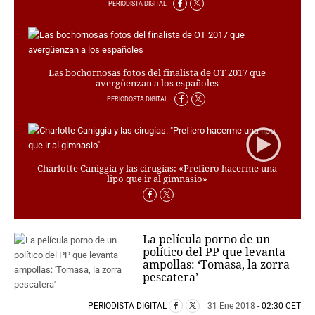
PERSONAJES
PERIODISTA DIGITAL
ORGANISMOS
LUGARES
AUTORES
Las bochornosas fotos del finalista de OT 2017 que
HEMEROTECA
avergüenzan a los españoles
PERIODOSTA DIGITAL
SERVICIOS
OFERTAS
CLUB PD
ENLACES
Charlotte Caniggia y las cirugías: «Prefiero hacerme una
lipo que ir al gimnasio»
MEDIOS
MÁS SERVICIOS
EDICIONES
La película porno de un
político del PP que levanta
AMÉRICA
ampollas: ‘Tomasa, la zorra
ESPAÑA
pescatera’
PERIODISTA DIGITAL
31 Ene 2018
- 02:30 CET