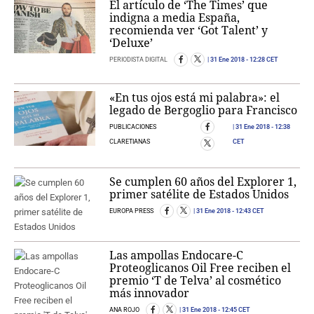
El artículo de ‘The Times’ que
indigna a media España,
recomienda ver ‘Got Talent’ y
‘Deluxe’
PERIODISTA DIGITAL
31 Ene 2018
- 12:28 CET
«En tus ojos está mi palabra»: el
legado de Bergoglio para Francisco
PUBLICACIONES
31 Ene 2018
- 12:38
CLARETIANAS
CET
Se cumplen 60 años del Explorer 1,
primer satélite de Estados Unidos
EUROPA PRESS
31 Ene 2018
- 12:43 CET
Las ampollas Endocare-C
Proteoglicanos Oil Free reciben el
premio ‘T de Telva’ al cosmético
más innovador
ANA ROJO
31 Ene 2018
- 12:45 CET