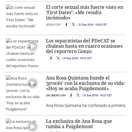
El corte sexual más fuerte visto en
‘First Dates’: «Me resulta
incómodo»
SERGIO ESPÍ
31 Ene 2018
- 10:05 CET
Los separatistas del PDeCAT se
chulean hasta en cuatro ocasiones
del reportero Gonzo
31 Ene 2018
- 10:12 CET
Ana Rosa Quintana hunde el
‘procés’ con la exclusiva de su vida:
«Hoy se acaba Puigdemont»
SALOMON LUSH
31 Ene 2018
- 10:27 CET
Ana Rosa Quintana ha confesado a primera
La exclusiva de Ana Rosa que
tumba a Puigdemont