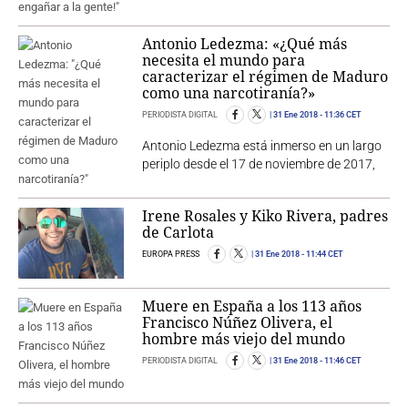
Antonio Ledezma: «¿Qué más
necesita el mundo para
caracterizar el régimen de Maduro
como una narcotiranía?»
PERIODISTA DIGITAL
31 Ene 2018
- 11:36 CET
Antonio Ledezma está inmerso en un largo
periplo desde el 17 de noviembre de 2017,
Irene Rosales y Kiko Rivera, padres
de Carlota
EUROPA PRESS
31 Ene 2018
- 11:44 CET
Muere en España a los 113 años
Francisco Núñez Olivera, el
hombre más viejo del mundo
PERIODISTA DIGITAL
31 Ene 2018
- 11:46 CET