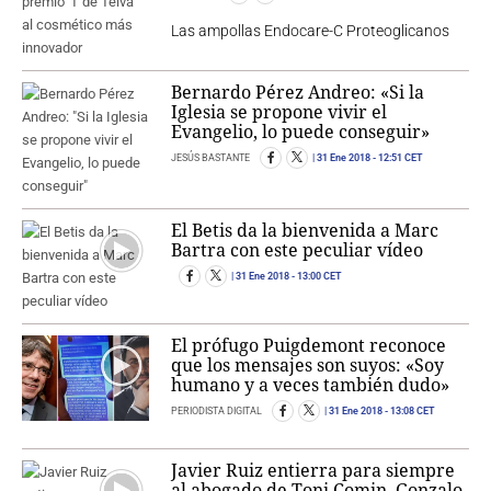
Las ampollas Endocare-C Proteoglicanos
Bernardo Pérez Andreo: «Si la
Iglesia se propone vivir el
Evangelio, lo puede conseguir»
JESÚS BASTANTE
31 Ene 2018
- 12:51 CET
El Betis da la bienvenida a Marc
Bartra con este peculiar vídeo
31 Ene 2018
- 13:00 CET
El prófugo Puigdemont reconoce
que los mensajes son suyos: «Soy
humano y a veces también dudo»
PERIODISTA DIGITAL
31 Ene 2018
- 13:08 CET
Javier Ruiz entierra para siempre
al abogado de Toni Comin, Gonzalo