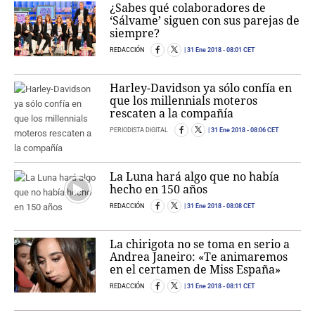
¿Sabes qué colaboradores de
‘Sálvame’ siguen con sus parejas de
siempre?
REDACCIÓN
31 Ene 2018
- 08:01 CET
Harley-Davidson ya sólo confía en
que los millennials moteros
rescaten a la compañía
PERIODISTA DIGITAL
31 Ene 2018
- 08:06 CET
La Luna hará algo que no había
hecho en 150 años
REDACCIÓN
31 Ene 2018
- 08:08 CET
La chirigota no se toma en serio a
Andrea Janeiro: «Te animaremos
en el certamen de Miss España»
REDACCIÓN
31 Ene 2018
- 08:11 CET