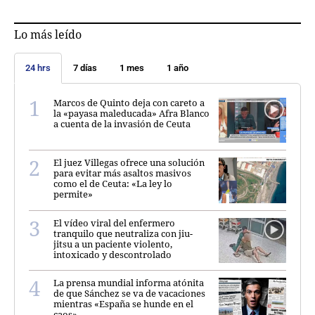
Lo más leído
24 hrs
7 días
1 mes
1 año
Marcos de Quinto deja con careto a
la «payasa maleducada» Afra Blanco
a cuenta de la invasión de Ceuta
El juez Villegas ofrece una solución
para evitar más asaltos masivos
como el de Ceuta: «La ley lo
permite»
El vídeo viral del enfermero
tranquilo que neutraliza con jiu-
jitsu a un paciente violento,
intoxicado y descontrolado
La prensa mundial informa atónita
de que Sánchez se va de vacaciones
mientras «España se hunde en el
caos»