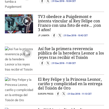
31 Ene 2018
- 10:34 CET
TV3 obedece a Puigdemont e
intenta vincular al Rey Felipe con
Franco con una foto de este… ¡con
3 años!
JF LAMATA
31 Ene 2018
- 10:42 CET
Así fue la primera reverencia
pública de la heredera Leonor a los
reyes tras recibir el Toisón
31 Ene 2018
- 11:00 CET
El Rey Felipe y la Princesa Leonor,
cariño y complicidad en la entrega
del Toisón de Oro
EUROPA PRESS
31 Ene 2018
- 11:13 CET