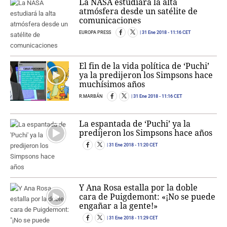
La NASA estudiará la alta
atmósfera desde un satélite de
comunicaciones
EUROPA PRESS
31 Ene 2018
- 11:16 CET
El fin de la vida política de ‘Puchi’
ya la predijeron los Simpsons hace
muchísimos años
R.MARBÁN
31 Ene 2018
- 11:16 CET
La espantada de ‘Puchi’ ya la
predijeron los Simpsons hace años
31 Ene 2018
- 11:20 CET
Y Ana Rosa estalla por la doble
cara de Puigdemont: «¡No se puede
engañar a la gente!»
31 Ene 2018
- 11:29 CET