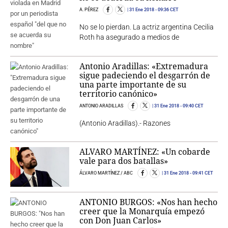
A. PÉREZ
31 Ene 2018
- 09:36 CET
No se lo pierdan. La actriz argentina Cecilia
Roth ha asegurado a medios de
Antonio Aradillas: «Extremadura
sigue padeciendo el desgarrón de
una parte importante de su
territorio canónico»
ANTONIO ARADILLAS
31 Ene 2018
- 09:40 CET
(Antonio Aradillas).- Razones
ALVARO MARTÍNEZ: «Un cobarde
vale para dos batallas»
ÁLVARO MARTÍNEZ / ABC
31 Ene 2018
- 09:41 CET
ANTONIO BURGOS: «Nos han hecho
creer que la Monarquía empezó
con Don Juan Carlos»