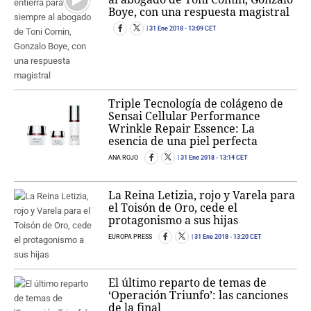
Boye, con una respuesta magistral
31 Ene 2018
- 13:09 CET
Triple Tecnología de colágeno de
Sensai Cellular Performance
Wrinkle Repair Essence: La
esencia de una piel perfecta
ANA ROJO
31 Ene 2018
- 13:14 CET
La Reina Letizia, rojo y Varela para
el Toisón de Oro, cede el
protagonismo a sus hijas
EUROPA PRESS
31 Ene 2018
- 13:20 CET
El último reparto de temas de
‘Operación Triunfo’: las canciones
de la final