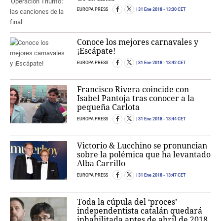
EUROPA PRESS
31 Ene 2018
- 13:30 CET
Conoce los mejores carnavales y
¡Escápate!
EUROPA PRESS
31 Ene 2018
- 13:42 CET
Francisco Rivera coincide con
Isabel Pantoja tras conocer a la
pequeña Carlota
EUROPA PRESS
31 Ene 2018
- 13:44 CET
Victorio & Lucchino se pronuncian
sobre la polémica que ha levantado
Alba Carrillo
EUROPA PRESS
31 Ene 2018
- 13:47 CET
Toda la cúpula del ‘proces’
independentista catalán quedará
inhabilitada antes de abril de 2018