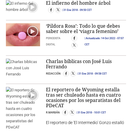
El infierno del hombre árbol
31 Ene 2018
- 09:50 CET
‘Pildora Rosa’: Todo lo que debes
saber sobre el ‘viagra femenino’
PERIODISTA
Actualizado:
14 Oct 2022
- 07:07
DIGITAL
CET
Charlas bíblicas con José Luis
Ferrando
REDACCIÓN
31 Ene 2018
- 09:58 CET
El reportero de Wyoming estalla
tras ser chuleado hasta en cuatro
ocasiones por los separatistas del
PDeCAT
R.MARBÁN
31 Ene 2018
- 10:01 CET
El reportero de 'El Intermedio' Gonzo estalló