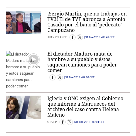
¡Sergio Martín, que no trabajas en
TV3! El de TVE abronca a Antonio
Casado por el baño al ‘pedecato’
Campuzano
JUAN VELARDE
31 Ene 2018
- 08:41 CET
El dictador Maduro mata de
hambre a su pueblo y éstos
saquean camiones para poder
comer
31 Ene 2018
- 09:00 CET
Iglesia y ONG exigen al Gobierno
que informe a Marruecos del
archivo del caso contra Helena
Maleno
C.D./EP
31 Ene 2018
- 09:04 CET