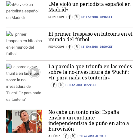
«Me violó un periodista español en
Madrid»
REDACCIÓN
31 Ene 2018
- 08:15 CET
El primer traspaso en bitcoins en el
mundo del fútbol
REDACCIÓN
31 Ene 2018
- 08:20 CET
La parodia que triunfa en las redes
sobre la no-investidura de ‘Puchi’:
«Ir para nada es tontería»
31 Ene 2018
- 08:29 CET
No cabe un tonto más: España
envía a un cantante
independentista de puño en alto a
Eurovisión
A. PÉREZ
31 Ene 2018
- 08:33 CET