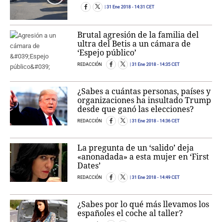
31 Ene 2018
- 14:31 CET
Brutal agresión de la familia del
ultra del Betis a un cámara de
‘Espejo público’
REDACCIÓN
31 Ene 2018
- 14:35 CET
¿Sabes a cuántas personas, países y
organizaciones ha insultado Trump
desde que ganó las elecciones?
REDACCIÓN
31 Ene 2018
- 14:36 CET
La pregunta de un ‘salido’ deja
«anonadada» a esta mujer en ‘First
Dates’
REDACCIÓN
31 Ene 2018
- 14:49 CET
¿Sabes por lo qué más llevamos los
españoles el coche al taller?