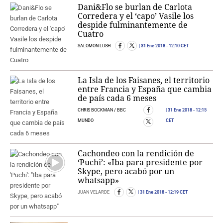
Dani&Flo se burlan de Carlota
Corredera y el ‘capo’ Vasile los
despide fulminantemente de
Cuatro
SALOMON LUSH
31 Ene 2018
- 12:10 CET
La Isla de los Faisanes, el territorio
entre Francia y España que cambia
de país cada 6 meses
CHRIS BOCKMAN / BBC
31 Ene 2018
- 12:15
MUNDO
CET
Cachondeo con la rendición de
‘Puchi’: «Iba para presidente por
Skype, pero acabó por un
whatsapp»
JUAN VELARDE
31 Ene 2018
- 12:19 CET