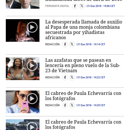
PERIODISTA DIGITAL
31 Ene 2018
- 14:06 CET
La desesperada llamada de auxilio
al Papa de una monja colombiana
secuestrada por yihadistas
africanos
REDACCIÓN
31 Ene 2018
- 14:14 CET
Las azafatas que se pasean en
lencería en pleno vuelo de la Sub-
23 de Vietnam
REDACCIÓN
31 Ene 2018
- 14:22 CET
El cabreo de Paula Echevarría con
los fotógrafos
REDACCIÓN
31 Ene 2018
- 14:29 CET
El cabreo de Paula Echevarría con
los fotógrafos