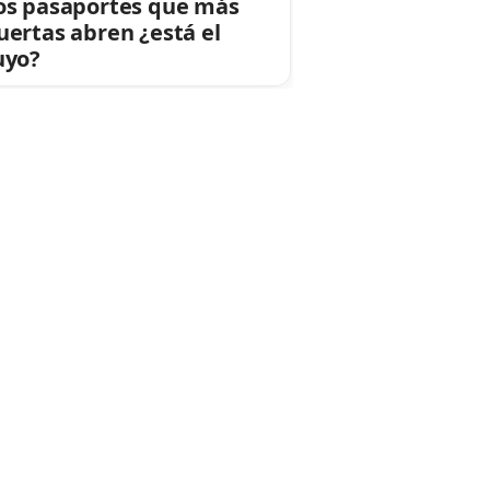
os pasaportes que más
uertas abren ¿está el
uyo?