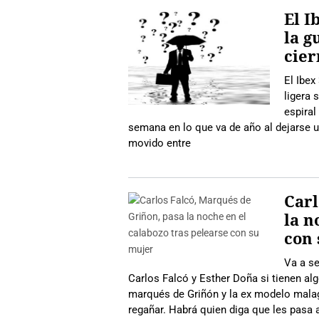
El I
la g
cier
El Ibex
ligera 
espiral
semana en lo que va de año al dejarse u
movido entre
Carl
la n
con
Va a se
Carlos Falcó y Esther Doña si tienen alg
marqués de Griñón y la ex modelo malagu
regañar. Habrá quien diga que les pasa 