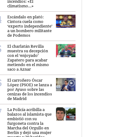
incendios: «El
climatismo…»
Escándalo en plató:
Cintora cuela como
‘experto independiente’
a un bombero militante
de Podemos
El charlatán Revilla
muestra su decepción
con el ‘enjoyado’
Zapatero para acabar
metiendo en el mismo
saco a Aznar
El carroñero Óscar
López (PSOE) se lanza a
por Ayuso sobre las
cenizas de los incendios
de Madrid
La Policía acribilla a
balazos al islamista que
embistió con su
furgoneta contra la
Marcha del Orgullo en
Berlín y dejó una mujer