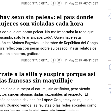
PERIODISTA DIGITAL
11 May 2019
- 07:01 CET
hay sexo sin pelea»: el país donde
ujeres son violadas cada hora
o con ella era como pelear. No me importaba la ropa que
usando, solo le arrancaba todo". Quien hace esta
ción es Moises Bagwiza, un hombre de República del Congo
ra reflexiona con pesar sobre su pasado. Y sus relatos de
e, son sinceros, gráficos
PERIODISTA DIGITAL
11 May 2019
- 06:31 CET
rate a la silla y suspira porque así
las famosas sin maquillaje
en dice que mejor al natural, sin artificios, pero viendo
otos surgen algunas dudas razonables al respecto (El
más candente de Jennifer López: Con jersey de rejilla sin
or). Cuando vemos las revistas o las redes sociales como
 perfectas, con la piel tersa, sin imperfecciones,