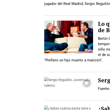
jugador del Real Madrid, Sergio Reguiló
Lo q
de B
Bertín
tempora
niño m
el de s
"Prefiero un hijo muerto a maricón",
Serg
Fuente
¿Sab