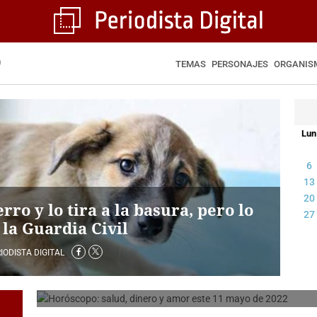
9
TEMAS
PERSONAJES
ORGANIS
Lun
6
13
20
rro y lo tira a la basura, pero lo
27
a la Guardia Civil
Horóscopo: salud, dinero y a
2022
IODISTA DIGITAL
PERIODISTA DIGITAL