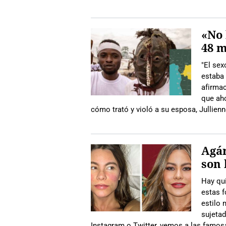
«No 
48 m
"El sex
estaba 
afirma
que aho
cómo trató y violó a su esposa, Jullienn
Agár
son 
Hay qui
estas f
estilo 
sujetad
Instagram o Twitter, vemos a las famosas