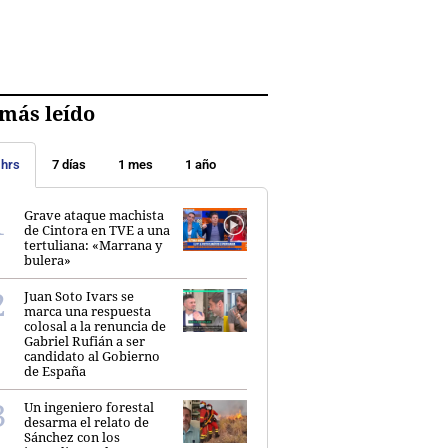
más leído
 hrs
7 días
1 mes
1 año
Grave ataque machista
de Cintora en TVE a una
tertuliana: «Marrana y
bulera»
Juan Soto Ivars se
marca una respuesta
colosal a la renuncia de
Gabriel Rufián a ser
candidato al Gobierno
de España
Un ingeniero forestal
desarma el relato de
Sánchez con los