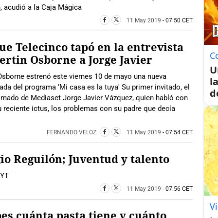
n, acudió a la Caja Mágica
11 May 2019
- 07:50 CET
ue Telecinco tapó en la entrevista
C
ertin Osborne a Jorge Javier
U
 Osborne estrenó este viernes 10 de mayo una nueva
l
da del programa ‘Mi casa es la tuya' Su primer invitado, el
d
imado de Mediaset Jorge Javier Vázquez, quien habló con
u reciente ictus, los problemas con su padre que decía
FERNANDO VELOZ
11 May 2019
- 07:54 CET
io Reguilón; Juventud y talento
:YT
11 May 2019
- 07:56 CET
Vi
es cuánta pasta tiene y cuánto