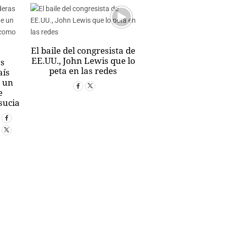
El baile del congresista de
EE.UU., John Lewis que lo
as
peta en las redes
aís
e un
e
sucia