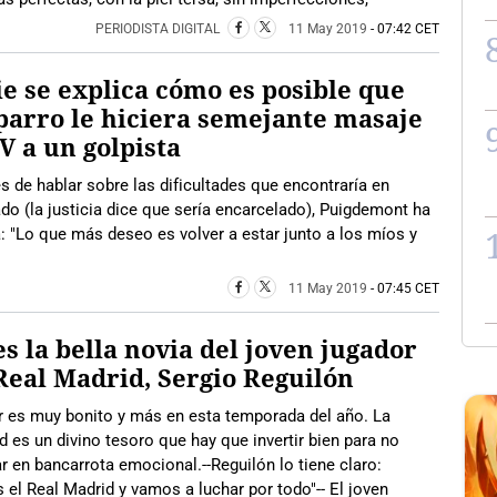
PERIODISTA DIGITAL
11 May 2019
- 07:42 CET
e se explica cómo es posible que
arro le hiciera semejante masaje
V a un golpista
 de hablar sobre las dificultades que encontraría en
ado (la justicia dice que sería encarcelado), Puigdemont ha
 "Lo que más deseo es volver a estar junto a los míos y
11 May 2019
- 07:45 CET
es la bella novia del joven jugador
Real Madrid, Sergio Reguilón
r es muy bonito y más en esta temporada del año. La
d es un divino tesoro que hay que invertir bien para no
r en bancarrota emocional.--Reguilón lo tiene claro:
el Real Madrid y vamos a luchar por todo"-- El joven