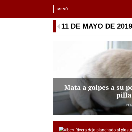
MENÚ
11 DE MAYO DE 201
Mata a golpes a su pe
pill
PER