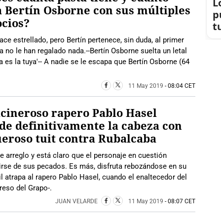
L
 Bertín Osborne con sus múltiples
p
cios?
t
ace estrellado, pero Bertín pertenece, sin duda, al primer
 no le han regalado nada.--Bertín Osborne suelta un letal
 es la tuya'-- A nadie se le escapa que Bertín Osborne (64
11 May 2019
- 08:04 CET
acineroso rapero Pablo Hasel
de definitivamente la cabeza con
eroso tuit contra Rubalcaba
e arreglo y está claro que el personaje en cuestión
rse de sus pecados. Es más, disfruta rebozándose en su
l atrapa al rapero Pablo Hasel, cuando el enaltecedor del
reso del Grapo-.
JUAN VELARDE
11 May 2019
- 08:07 CET