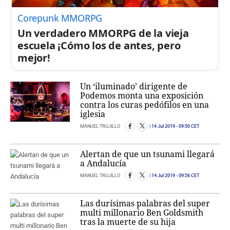
Corepunk MMORPG
Un verdadero MMORPG de la vieja
escuela ¡Cómo los de antes, pero
mejor!
Un ‘iluminado’ dirigente de
Podemos monta una exposición
contra los curas pedófilos en una
iglesia
MANUEL TRUJILLO
14 Jul 2019
- 09:50 CET
Alertan de que un tsunami llegará
a Andalucía
MANUEL TRUJILLO
14 Jul 2019
- 09:56 CET
Las durísimas palabras del super
multi millonario Ben Goldsmith
tras la muerte de su hija