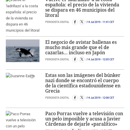
española: el precio de la vivienda
se dispara en 46 municipios del
litoral
PERIODISTA DIGITAL
14 Jul 2019
- 11:41 CET
El negocio de avistar ballenas es
mucho más grande que el de
cazarlas… incluso en Japón
PERIODISTA DIGITAL
14 Jul 2019
- 12:05 CET
Estas son las imágenes del búnker
nazi donde se encontró el cuerpo
de la científica estadounidense en
Grecia
PERIODISTA DIGITAL
14 Jul 2019
- 12:08 CET
Paco Porras vuelve a televisión con
un pelo imposible y acusa a Javier
Cárdenas de dejarle «paralítico»