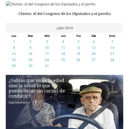
CRIMEN Y CASTIGO
Chistes: el del Congreso de los Diputados y el perrito
MOTOR
RELIGION
Julio 2019
TRAVELLERS
Lun
Mar
Mié
Jue
Vie
Sáb
Dom
EXPERTOS
1
2
3
4
5
6
7
GASTRONOMÍA
8
9
10
11
12
13
14
SALUD
15
16
17
18
19
20
21
ESCAPARATE
22
23
24
25
26
27
28
24X7
29
30
31
LA RETAGUARDIA
¿Sabías que no es la edad
LA BURBUJA
sino la salud lo que te
puede dejar sin carnet de
DIRECTORIOS
conducir?
LO ÚLTIMO
VUELTARAPIDAGT
BLOGS
VÍDEOS
TEMAS