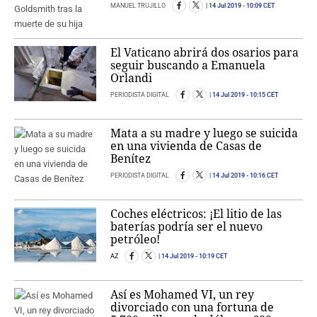
MANUEL TRUJILLO
14 Jul 2019
- 10:09 CET
El Vaticano abrirá dos osarios para
seguir buscando a Emanuela
Orlandi
PERIODISTA DIGITAL
14 Jul 2019
- 10:15 CET
Mata a su madre y luego se suicida
en una vivienda de Casas de
Benítez
PERIODISTA DIGITAL
14 Jul 2019
- 10:16 CET
Coches eléctricos: ¡El litio de las
baterías podría ser el nuevo
petróleo!
AZ
14 Jul 2019
- 10:19 CET
Así es Mohamed VI, un rey
divorciado con una fortuna de