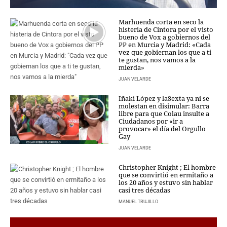
PERSONAJES
ORGANISMOS
Marhuenda corta en seco la
LUGARES
histeria de Cintora por el visto
bueno de Vox a gobiernos del
AUTORES
PP en Murcia y Madrid: «Cada
vez que gobiernan los que a ti
HEMEROTECA
te gustan, nos vamos a la
mierda»
SERVICIOS
JUAN VELARDE
OFERTAS
Iñaki López y laSexta ya ni se
molestan en disimular: Barra
CLUB PD
libre para que Colau insulte a
ENLACES
Ciudadanos por «ir a
provocar» el día del Orgullo
MEDIOS
Gay
MÁS SERVICIOS
JUAN VELARDE
EDICIONES
Christopher Knight ; El hombre
que se convirtió en ermitaño a
los 20 años y estuvo sin hablar
AMÉRICA
casi tres décadas
ESPAÑA
MANUEL TRUJILLO