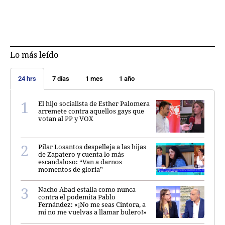
Lo más leído
24 hrs
7 días
1 mes
1 año
El hijo socialista de Esther Palomera
arremete contra aquellos gays que
votan al PP y VOX
Pilar Losantos despelleja a las hijas
de Zapatero y cuenta lo más
escandaloso: “Van a darnos
momentos de gloria”
Nacho Abad estalla como nunca
contra el podemita Pablo
Fernández: «¡No me seas Cintora, a
mí no me vuelvas a llamar bulero!»