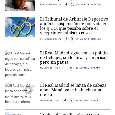
PERIODISTA DIGITAL
14 Jul 2019
- 11:16 CET
El Tribunal de Arbitraje Deportivo
anula la suspensión de por vida en
los JJ.OO. que pesaba sobre el
viceprimer ministro ruso
PERIODISTA DIGITAL
14 Jul 2019
- 11:19 CET
El Real Madrid sigue con su política
de fichajes, sin locuras y sin prisa,
pero sin pausa
MANUEL TRUJILLO
14 Jul 2019
- 11:22 CET
El Real Madrid se lanza de cabeza
a por Mané; ya le ha hecho una
oferta
MANUEL TRUJILLO
14 Jul 2019
- 11:27 CET
Vuelve el ‘ladrillazo’ a la costa