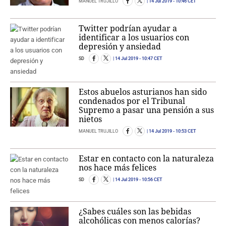
MANUEL TRUJILLO
14 Jul 2019
- 10:46 CET
Twitter podrían ayudar a
identificar a los usuarios con
depresión y ansiedad
SD
14 Jul 2019
- 10:47 CET
Estos abuelos asturianos han sido
condenados por el Tribunal
Supremo a pasar una pensión a sus
nietos
MANUEL TRUJILLO
14 Jul 2019
- 10:53 CET
Estar en contacto con la naturaleza
nos hace más felices
SD
14 Jul 2019
- 10:56 CET
¿Sabes cuáles son las bebidas
alcohólicas con menos calorías?