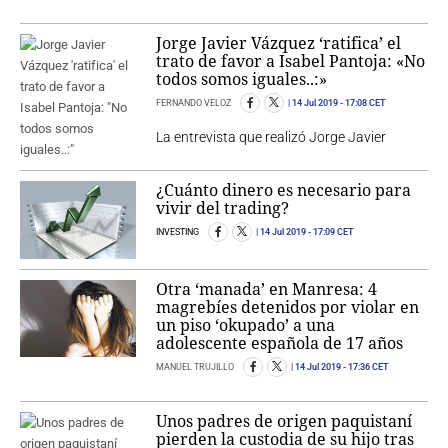
Jorge Javier Vázquez ‘ratifica’ el
trato de favor a Isabel Pantoja: «No
todos somos iguales..:»
FERNANDO VELOZ
14 Jul 2019
- 17:08 CET
La entrevista que realizó Jorge Javier
¿Cuánto dinero es necesario para
vivir del trading?
INVESTING
14 Jul 2019
- 17:09 CET
Otra ‘manada’ en Manresa: 4
magrebíes detenidos por violar en
un piso ‘okupado’ a una
adolescente española de 17 años
MANUEL TRUJILLO
14 Jul 2019
- 17:36 CET
Unos padres de origen paquistaní
pierden la custodia de su hijo tras