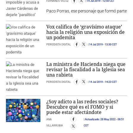
FERNANDO VELOZ
14 Jul 2019
- 12:50 CET
Paco Porras, ese personaje que formó parte
Vox califica de ‘gravísimo ataque’
hacia la religión una exposición de
un podemita
PERIODISTA DIGITAL
14 Jul 2019
- 13:30 CET
La ministra de Hacienda niega que
revisar la fiscalidad a la Iglesia sea
una rabieta
PERIODISTA DIGITAL
14 Jul 2019
- 14:23 CET
¿Soy adicto a las redes sociales?
Descubre qué es el FOMO y si
puede estar afectándote
ANA
Actualizado:
28 May 2022
- 08:51
VILLARRUBIA
CET