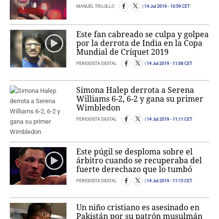
MANUEL TRUJILLO
14 Jul 2019
- 10:59 CET
Este fan cabreado se culpa y golpea
por la derrota de India en la Copa
Mundial de Críquet 2019
PERIODISTA DIGITAL
14 Jul 2019
- 11:08 CET
Simona Halep derrota a Serena
Williams 6-2, 6-2 y gana su primer
Wimbledon
PERIODISTA DIGITAL
14 Jul 2019
- 11:11 CET
Este púgil se desploma sobre el
árbitro cuando se recuperaba del
fuerte derechazo que lo tumbó
PERIODISTA DIGITAL
14 Jul 2019
- 11:15 CET
Un niño cristiano es asesinado en
Pakistán por su patrón musulmán