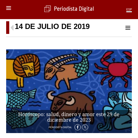
ESP
14 DE JULIO DE 2019
MENÚ
SECCIONES
POLÍTICA
MUNDO
PERIODISMO
ECONOMÍA
DEPORTES
CIENCIA
TECNOLOGÍA
CULTURA
TELEVISIÓN
Horóscopo: salud, dinero y amor este 29 de
GENTE
diciembre de 2023
MAGAZINE
PERIODISTA DIGITAL
OTRAS WEBS