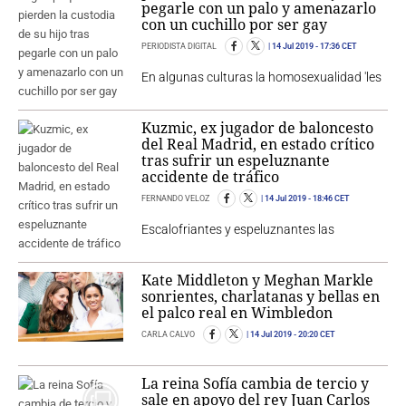
pegarle con un palo y amenazarlo
con un cuchillo por ser gay
PERIODISTA DIGITAL
14 Jul 2019
- 17:36 CET
En algunas culturas la homosexualidad 'les
Kuzmic, ex jugador de baloncesto
del Real Madrid, en estado crítico
tras sufrir un espeluznante
accidente de tráfico
FERNANDO VELOZ
14 Jul 2019
- 18:46 CET
Escalofriantes y espeluznantes las
Kate Middleton y Meghan Markle
sonrientes, charlatanas y bellas en
el palco real en Wimbledon
CARLA CALVO
14 Jul 2019
- 20:20 CET
La reina Sofía cambia de tercio y
sale en apoyo del rey Juan Carlos