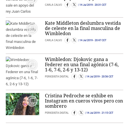
CARLA CALVO
14 Jul 2019
- 20:31 CET
Kate Middleton deslumbra vestida
de celeste en la final masculina de
Wimbledon
CARLA CALVO
14 Jul 2019
- 20:47 CET
Wimbledon: Djokovic gana a
Federer en una final agónica (7-6,
1-6, 7-6, 2-6 y 13-12)
PERIODISTA DIGITAL
14 Jul 2019
- 20:56 CET
Cristina Pedroche se exhibe en
Instagram en cueros vivos pero con
sombrero
PERIODISTA DIGITAL
14 Jul 2019
- 21:15 CET