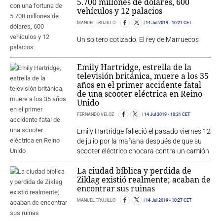
5.700 millones de dólares, 600
vehículos y 12 palacios
MANUEL TRUJILLO
14 Jul 2019
- 10:21 CET
Un soltero cotizado. El rey de Marruecos
Emily Hartridge, estrella de la
televisión británica, muere a los 35
años en el primer accidente fatal
de una scooter eléctrica en Reino
Unido
FERNANDO VELOZ
14 Jul 2019
- 10:21 CET
Emily Hartridge falleció el pasado viernes 12
de julio por la mañana después de que su
scooter eléctrico chocara contra un camión
La ciudad bíblica y perdida de
Ziklag existió realmente; acaban de
encontrar sus ruinas
MANUEL TRUJILLO
14 Jul 2019
- 10:27 CET