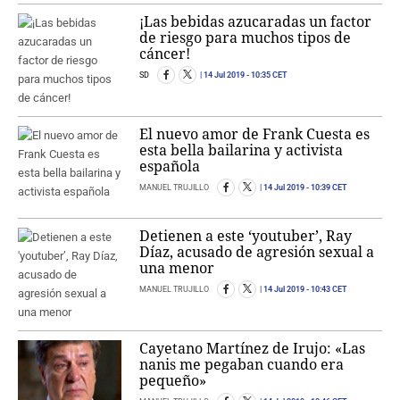
¡Las bebidas azucaradas un factor
de riesgo para muchos tipos de
cáncer!
SD
14 Jul 2019
- 10:35 CET
El nuevo amor de Frank Cuesta es
esta bella bailarina y activista
española
MANUEL TRUJILLO
14 Jul 2019
- 10:39 CET
Detienen a este ‘youtuber’, Ray
Díaz, acusado de agresión sexual a
una menor
MANUEL TRUJILLO
14 Jul 2019
- 10:43 CET
Cayetano Martínez de Irujo: «Las
nanis me pegaban cuando era
pequeño»