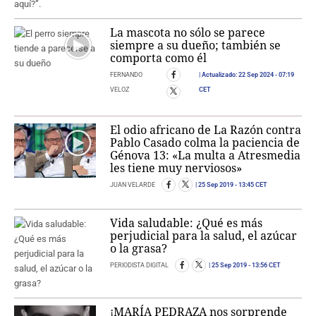
La mascota no sólo se parece
siempre a su dueño; también se
comporta como él
FERNANDO
Actualizado:
22 Sep 2024
- 07:19
VELOZ
CET
El odio africano de La Razón contra
Pablo Casado colma la paciencia de
Génova 13: «La multa a Atresmedia
les tiene muy nerviosos»
JUAN VELARDE
25 Sep 2019
- 13:45 CET
Vida saludable: ¿Qué es más
perjudicial para la salud, el azúcar
o la grasa?
PERIODISTA DIGITAL
25 Sep 2019
- 13:56 CET
¡MARÍA PEDRAZA nos sorprende