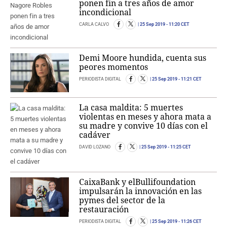
ponen fin a tres años de amor
incondicional
CARLA CALVO
25 Sep 2019
- 11:20 CET
Demi Moore hundida, cuenta sus
peores momentos
PERIODISTA DIGITAL
25 Sep 2019
- 11:21 CET
La casa maldita: 5 muertes
violentas en meses y ahora mata a
su madre y convive 10 días con el
cadáver
DAVID LOZANO
25 Sep 2019
- 11:25 CET
CaixaBank y elBullifoundation
impulsarán la innovación en las
pymes del sector de la
restauración
PERIODISTA DIGITAL
25 Sep 2019
- 11:26 CET