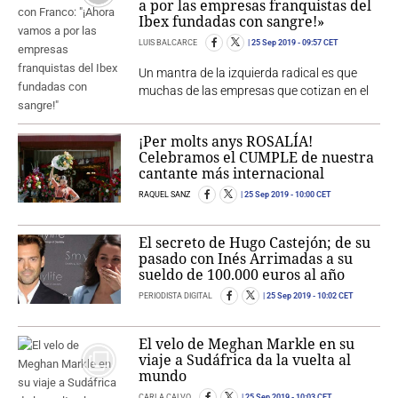
a por las empresas franquistas del
Ibex fundadas con sangre!»
LUIS BALCARCE
25 Sep 2019
- 09:57 CET
Un mantra de la izquierda radical es que
muchas de las empresas que cotizan en el
¡Per molts anys ROSALÍA!
Celebramos el CUMPLE de nuestra
cantante más internacional
RAQUEL SANZ
25 Sep 2019
- 10:00 CET
El secreto de Hugo Castejón; de su
pasado con Inés Arrimadas a su
sueldo de 100.000 euros al año
PERIODISTA DIGITAL
25 Sep 2019
- 10:02 CET
El velo de Meghan Markle en su
viaje a Sudáfrica da la vuelta al
mundo
CARLA CALVO
25 Sep 2019
- 10:03 CET