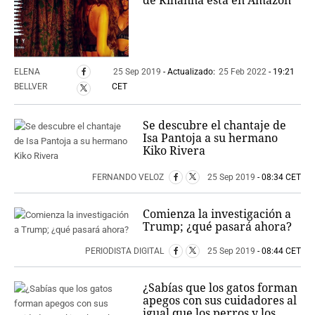
de Rihanna está en Amazon
ELENA
25 Sep 2019
- Actualizado:
25 Feb 2022
- 19:21
BELLVER
CET
Se descubre el chantaje de
Isa Pantoja a su hermano
Kiko Rivera
FERNANDO VELOZ
25 Sep 2019
- 08:34 CET
Comienza la investigación a
Trump; ¿qué pasará ahora?
PERIODISTA DIGITAL
25 Sep 2019
- 08:44 CET
¿Sabías que los gatos forman
apegos con sus cuidadores al
igual que los perros y los