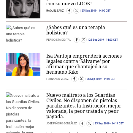
con su nuevo LOOK!
RAQUEL SANZ
25 Sep 2019
- 14:00 CET
¿Sabes qué es una terapia
holística?
PERIODISTA DIGITAL
25 Sep 2019
- 14:03 CET
Isa Pantoja emprenderá acciones
legales contra ‘Sálvame’ por
afirmar que chantajeó a su
hermano Kiko
FERNANDO VELOZ
25 Sep 2019
- 14:07 CET
Nuevo maltrato a los Guardias
Civiles. No disponen de pistolas
paralizantes, la Institución mejor
valorada, la peor tratada y peor
pagada.
JOSÉ PIÑEIRO GONZÁLEZ
25 Sep 2019
- 14:14 CET