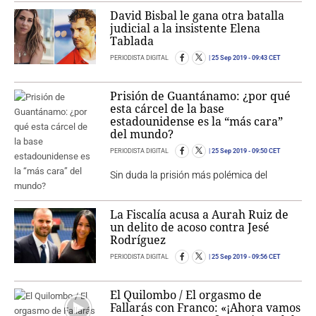
David Bisbal le gana otra batalla
judicial a la insistente Elena
Tablada
PERIODISTA DIGITAL
25 Sep 2019
- 09:43 CET
Prisión de Guantánamo: ¿por qué
esta cárcel de la base
estadounidense es la “más cara”
del mundo?
PERIODISTA DIGITAL
25 Sep 2019
- 09:50 CET
Sin duda la prisión más polémica del
La Fiscalía acusa a Aurah Ruiz de
un delito de acoso contra Jesé
Rodríguez
PERIODISTA DIGITAL
25 Sep 2019
- 09:56 CET
El Quilombo / El orgasmo de
Fallarás con Franco: «¡Ahora vamos