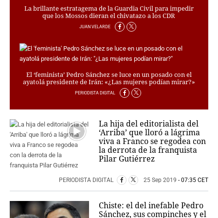
La brillante estratagema de la Guardia Civil para impedir
que los Mossos dieran el chivatazo a los CDR
JUAN VELARDE
El ‘feminista’ Pedro Sánchez se luce en un posado con el
ayatolá presidente de Irán: «¿Las mujeres podían mirar?»
PERIODISTA DIGITAL
La hija del editorialista del
‘Arriba’ que lloró a lágrima
viva a Franco se regodea con
la derrota de la franquista
Pilar Gutiérrez
PERIODISTA DIGITAL
25 Sep 2019
- 07:35 CET
Chiste: el del inefable Pedro
Sánchez, sus compinches y el