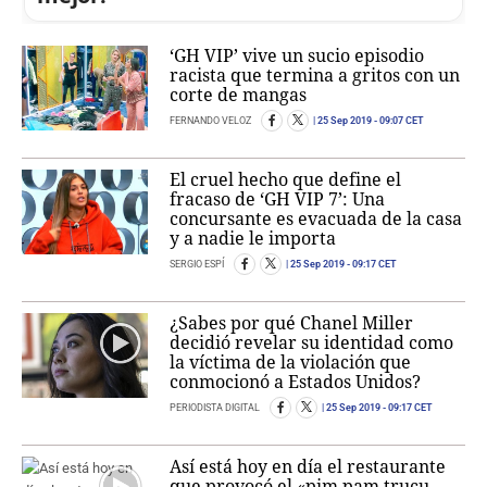
‘GH VIP’ vive un sucio episodio
racista que termina a gritos con un
corte de mangas
FERNANDO VELOZ
25 Sep 2019
- 09:07 CET
El cruel hecho que define el
fracaso de ‘GH VIP 7’: Una
concursante es evacuada de la casa
y a nadie le importa
SERGIO ESPÍ
25 Sep 2019
- 09:17 CET
¿Sabes por qué Chanel Miller
decidió revelar su identidad como
la víctima de la violación que
conmocionó a Estados Unidos?
PERIODISTA DIGITAL
25 Sep 2019
- 09:17 CET
Así está hoy en día el restaurante
que provocó el «pim pam trucu