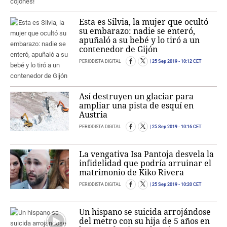
Esta es Silvia, la mujer que ocultó
su embarazo: nadie se enteró,
apuñaló a su bebé y lo tiró a un
contenedor de Gijón
PERIODISTA DIGITAL
25 Sep 2019
- 10:12 CET
Así destruyen un glaciar para
ampliar una pista de esquí en
Austria
PERIODISTA DIGITAL
25 Sep 2019
- 10:16 CET
La vengativa Isa Pantoja desvela la
infidelidad que podría arruinar el
matrimonio de Kiko Rivera
PERIODISTA DIGITAL
25 Sep 2019
- 10:20 CET
Un hispano se suicida arrojándose
del metro con su hija de 5 años en