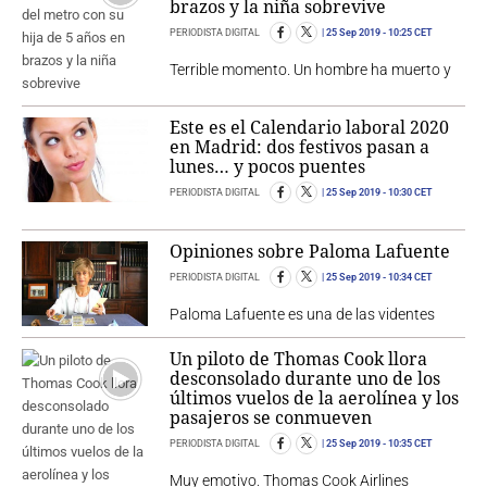
brazos y la niña sobrevive
PERIODISTA DIGITAL
25 Sep 2019
- 10:25 CET
Terrible momento. Un hombre ha muerto y
Este es el Calendario laboral 2020
en Madrid: dos festivos pasan a
lunes… y pocos puentes
PERIODISTA DIGITAL
25 Sep 2019
- 10:30 CET
Opiniones sobre Paloma Lafuente
PERIODISTA DIGITAL
25 Sep 2019
- 10:34 CET
Paloma Lafuente es una de las videntes
Un piloto de Thomas Cook llora
desconsolado durante uno de los
últimos vuelos de la aerolínea y los
pasajeros se conmueven
PERIODISTA DIGITAL
25 Sep 2019
- 10:35 CET
Muy emotivo. Thomas Cook Airlines