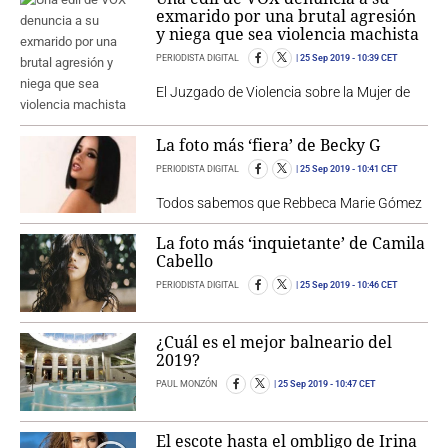
exmarido por una brutal agresión
y niega que sea violencia machista
PERIODISTA DIGITAL
25 Sep 2019
- 10:39 CET
El Juzgado de Violencia sobre la Mujer de
La foto más ‘fiera’ de Becky G
PERIODISTA DIGITAL
25 Sep 2019
- 10:41 CET
Todos sabemos que Rebbeca Marie Gómez
La foto más ‘inquietante’ de Camila
Cabello
PERIODISTA DIGITAL
25 Sep 2019
- 10:46 CET
¿Cuál es el mejor balneario del
2019?
PAUL MONZÓN
25 Sep 2019
- 10:47 CET
El escote hasta el ombligo de Irina