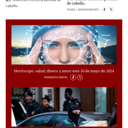
PERSONAJES
de cabello.
ORGANISMOS
FRANZ J. BERN BARBEHITO
LUGARES
AUTORES
HEMEROTECA
SERVICIOS
OFERTAS
CLUB PD
ENLACES
Horóscopo: salud, dinero y amor este 10 de mayo de 2024
MEDIOS
PERIODISTA DIGITAL
MÁS SERVICIOS
EDICIONES
AMÉRICA
ESPAÑA