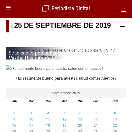
ESP
25 DE SEPTIEMBRE DE 2019
MENÚ
SECCIONES
POLÍTICA
Se le cae el pelo a Paolo
MUNDO
Vasile: Una denuncia
PERIODISMO
contra ‘GH VIP 7’ podría
ECONOMÍA
terminar con Telecinco
DEPORTES
SERGIO ESPÍ
¿Es realmente bueno para nuestra salud comer huevos?
CIENCIA
TECNOLOGÍA
Septiembre 2019
CULTURA
Lun
Mar
Mié
Jue
Vie
Sáb
Dom
TELEVISIÓN
1
GENTE
2
3
4
5
6
7
8
MAGAZINE
9
10
11
12
13
14
15
16
17
18
19
20
21
22
OTRAS WEBS
23
24
25
26
27
28
29