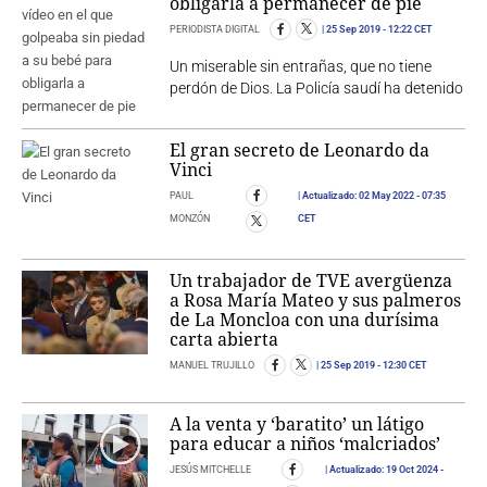
obligarla a permanecer de pie
PERIODISTA DIGITAL
25 Sep 2019
- 12:22 CET
Un miserable sin entrañas, que no tiene
perdón de Dios. La Policía saudí ha detenido
El gran secreto de Leonardo da
Vinci
PAUL
Actualizado:
02 May 2022
- 07:35
MONZÓN
CET
Un trabajador de TVE avergüenza
a Rosa María Mateo y sus palmeros
de La Moncloa con una durísima
carta abierta
MANUEL TRUJILLO
25 Sep 2019
- 12:30 CET
A la venta y ‘baratito’ un látigo
para educar a niños ‘malcriados’
JESÚS MITCHELLE
Actualizado:
19 Oct 2024
-