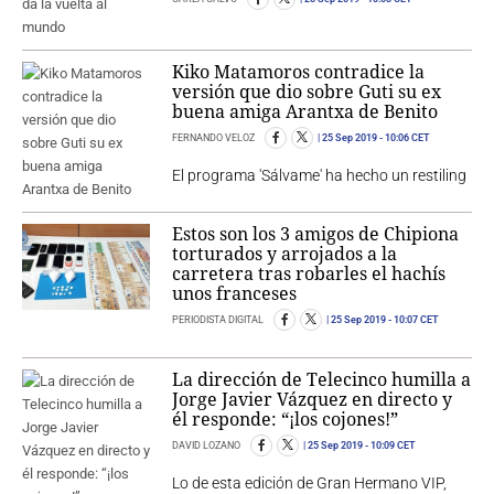
Kiko Matamoros contradice la
versión que dio sobre Guti su ex
buena amiga Arantxa de Benito
FERNANDO VELOZ
25 Sep 2019
- 10:06 CET
El programa 'Sálvame' ha hecho un restiling
Estos son los 3 amigos de Chipiona
torturados y arrojados a la
carretera tras robarles el hachís
unos franceses
PERIODISTA DIGITAL
25 Sep 2019
- 10:07 CET
La dirección de Telecinco humilla a
Jorge Javier Vázquez en directo y
él responde: “¡los cojones!”
DAVID LOZANO
25 Sep 2019
- 10:09 CET
Lo de esta edición de Gran Hermano VIP,