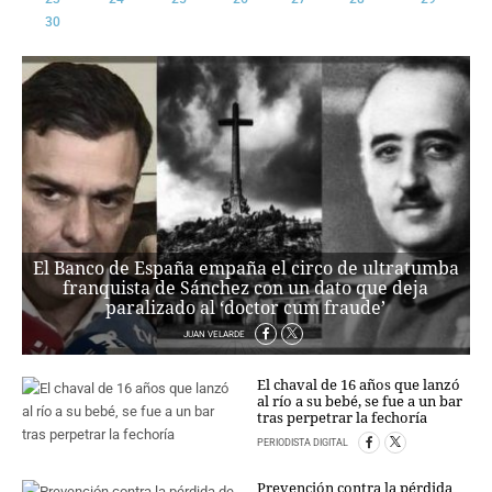
30
CRIMEN Y CASTIGO
MOTOR
RELIGION
TRAVELLERS
EXPERTOS
GASTRONOMÍA
SALUD
ESCAPARATE
24X7
El Banco de España empaña el circo de ultratumba
LA RETAGUARDIA
franquista de Sánchez con un dato que deja
paralizado al ‘doctor cum fraude’
LA BURBUJA
JUAN VELARDE
DIRECTORIOS
El chaval de 16 años que lanzó
LO ÚLTIMO
al río a su bebé, se fue a un bar
tras perpetrar la fechoría
BLOGS
VÍDEOS
PERIODISTA DIGITAL
TEMAS
Prevención contra la pérdida