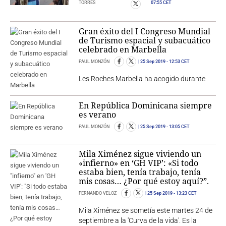
TORRES
07:55 CET
Gran éxito del I Congreso Mundial
de Turismo espacial y subacuático
celebrado en Marbella
PAUL MONZÓN
25 Sep 2019
- 12:53 CET
Les Roches Marbella ha acogido durante
En República Dominicana siempre
es verano
PAUL MONZÓN
25 Sep 2019
- 13:05 CET
Mila Ximénez sigue viviendo un
«infierno» en ‘GH VIP’: «Si todo
estaba bien, tenía trabajo, tenía
mis cosas… ¿Por qué estoy aquí?”.
FERNANDO VELOZ
25 Sep 2019
- 13:23 CET
Mila Ximénez se sometía este martes 24 de
septiembre a la 'Curva de la vida'. Es la