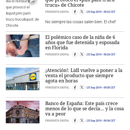
trucu» de Chicote
PERIODISTA DIGITAL
25 Sep 2019
- 09:22 CET
No siempre las cosas salen bien. El chef
El polémico caso de la niña de 6
años que fue detenida y esposada
en Florida
PERIODISTA DIGITAL
25 Sep 2019
- 09:26 CET
¡Atención!: Lidl vuelve a poner a la
venta el producto que siempre
agota en horas
PERIODISTA DIGITAL
25 Sep 2019
- 09:30 CET
Banco de España: Este país crece
menos de lo que se decía… y la cosa
va a peor
PERIODISTA DIGITAL
25 Sep 2019
- 09:36 CET