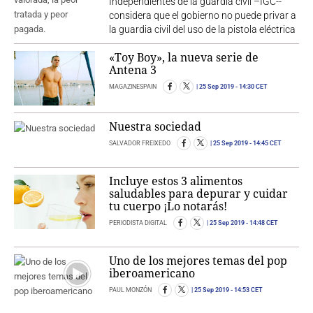
Independientes de la guardia civil –IGC--
considera que el gobierno no puede privar a
la guardia civil del uso de la pistola eléctrica
«Toy Boy», la nueva serie de
Antena 3
MAGAZINESPAIN
25 Sep 2019
- 14:30 CET
Nuestra sociedad
SALVADOR FREIXEDO
25 Sep 2019
- 14:45 CET
Incluye estos 3 alimentos
saludables para depurar y cuidar
tu cuerpo ¡Lo notarás!
PERIODISTA DIGITAL
25 Sep 2019
- 14:48 CET
Uno de los mejores temas del pop
iberoamericano
PAUL MONZÓN
25 Sep 2019
- 14:53 CET