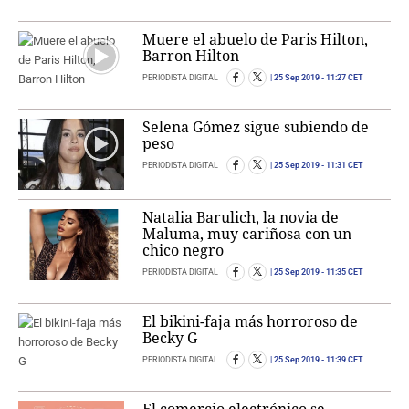
Muere el abuelo de Paris Hilton,
Barron Hilton
PERIODISTA DIGITAL
25 Sep 2019
- 11:27 CET
Selena Gómez sigue subiendo de
peso
PERIODISTA DIGITAL
25 Sep 2019
- 11:31 CET
Natalia Barulich, la novia de
Maluma, muy cariñosa con un
chico negro
PERIODISTA DIGITAL
25 Sep 2019
- 11:35 CET
El bikini-faja más horroroso de
Becky G
PERIODISTA DIGITAL
25 Sep 2019
- 11:39 CET