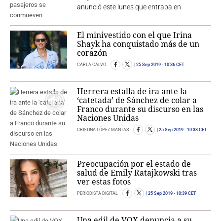
anunció este lunes que entraba en
El minivestido con el que Irina
Shayk ha conquistado más de un
corazón
CARLA CALVO
25 Sep 2019
- 10:36 CET
Herrera estalla de ira ante la
‘catetada’ de Sánchez de colar a
Franco durante su discurso en las
Naciones Unidas
CRISTINA LÓPEZ MANTAS
25 Sep 2019
- 10:38 CET
Preocupación por el estado de
salud de Emily Ratajkowski tras
ver estas fotos
PERIODISTA DIGITAL
25 Sep 2019
- 10:39 CET
Una edil de VOX denuncia a su