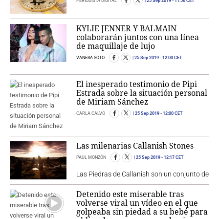
PERIODISTA DIGITAL
25 Sep 2019
- 11:56 CET
KYLIE JENNER Y BALMAIN
colaborarán juntos con una línea
de maquillaje de lujo
VANESA SOTO
25 Sep 2019
- 12:00 CET
El inesperado testimonio de Pipi
Estrada sobre la situación personal
de Miriam Sánchez
CARLA CALVO
25 Sep 2019
- 12:00 CET
Las milenarias Callanish Stones
PAUL MONZÓN
25 Sep 2019
- 12:17 CET
Las Piedras de Callanish son un conjunto de
Detenido este miserable tras
volverse viral un vídeo en el que
golpeaba sin piedad a su bebé para