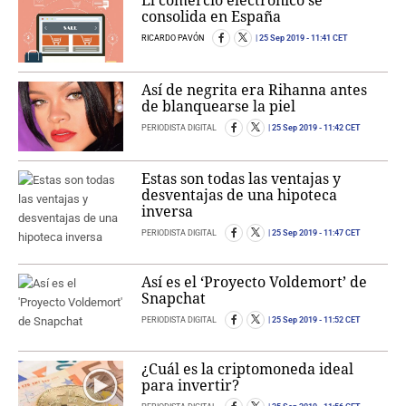
El comercio electrónico se
consolida en España
RICARDO PAVÓN
25 Sep 2019
- 11:41 CET
Así de negrita era Rihanna antes
de blanquearse la piel
PERIODISTA DIGITAL
25 Sep 2019
- 11:42 CET
Estas son todas las ventajas y
desventajas de una hipoteca
inversa
PERIODISTA DIGITAL
25 Sep 2019
- 11:47 CET
Así es el ‘Proyecto Voldemort’ de
Snapchat
PERIODISTA DIGITAL
25 Sep 2019
- 11:52 CET
¿Cuál es la criptomoneda ideal
para invertir?