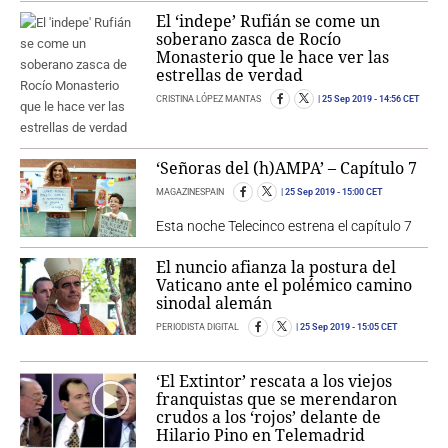
El ‘indepe’ Rufián se come un
soberano zasca de Rocío
Monasterio que le hace ver las
estrellas de verdad
CRISTINA LÓPEZ MANTAS
25 Sep 2019
- 14:56 CET
‘Señoras del (h)AMPA’ – Capítulo 7
MAGAZINESPAIN
25 Sep 2019
- 15:00 CET
Esta noche Telecinco estrena el capítulo 7
El nuncio afianza la postura del
Vaticano ante el polémico camino
sinodal alemán
PERIODISTA DIGITAL
25 Sep 2019
- 15:05 CET
‘El Extintor’ rescata a los viejos
franquistas que se merendaron
crudos a los ‘rojos’ delante de
Hilario Pino en Telemadrid