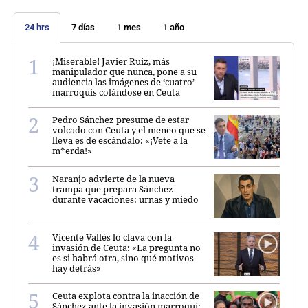
24 hrs
7 días
1 mes
1 año
¡Miserable! Javier Ruiz, más
manipulador que nunca, pone a su
audiencia las imágenes de ‘cuatro’
marroquís colándose en Ceuta
Pedro Sánchez presume de estar
volcado con Ceuta y el meneo que se
lleva es de escándalo: «¡Vete a la
m*erda!»
Naranjo advierte de la nueva
trampa que prepara Sánchez
durante vacaciones: urnas y miedo
Vicente Vallés lo clava con la
invasión de Ceuta: «La pregunta no
es si habrá otra, sino qué motivos
hay detrás»
Ceuta explota contra la inacción de
Sánchez ante la invasión marroquí: