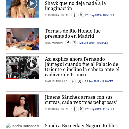
Shayk que no deja nada a la
imaginación
PERIODISTA DIGITAL
25 Sep 2019
- 10:50 CET
Termas de Río Hondo fue
presentado en Madrid
PAUL MONZÓN
25 Sep 2019
- 11:08 CET
Así explica ahora Fernando
Jáuregui cuando fue al Palacio de
Oriente e inclinó la cabeza ante el
cadáver de Franco
MANUEL TRUJILLO
25 Sep 2019
- 11:10 CET
Jimena Sánchez arrasa con sus
curvas, cada vez ‘más peligrosas’
PERIODISTA DIGITAL
25 Sep 2019
- 11:17 CET
Sandra Barneda y Nagore Robles