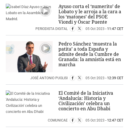
Ayuso corta el ‘numerito’ de
Lobato y le arroja a la cara a
los ‘matones’ del PSOE
Viondi y Óscar Puente
PERIODISTA DIGITAL
05 Oct 2023
- 11:47 CET
Pedro Sánchez ‘muestra la
patita’ a toda España y
admite desde la Cumbre de
Granada: la amnistía está en
marcha
JOSÉ ANTONIO PUGLISI
05 Oct 2023
- 12:39 CET
El Comité de la Iniciativa
‘Andalucía: Historia y
Civilización’ celebra un
concierto en Abu Dhabi
COMUNICAE
05 Oct 2023
- 12:47 CET