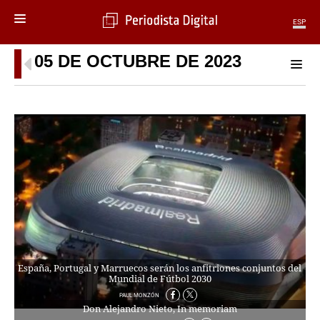
ESP
05 DE OCTUBRE DE 2023
MENÚ
SECCIONES
POLÍTICA
MUNDO
PERIODISMO
ECONOMÍA
DEPORTES
CIENCIA
TECNOLOGÍA
CULTURA
TELEVISIÓN
España, Portugal y Marruecos serán los anfitriones conjuntos del
GENTE
Mundial de Fútbol 2030
MAGAZINE
PAUL MONZÓN
Don Alejandro Nieto, In memoriam
OTRAS WEBS