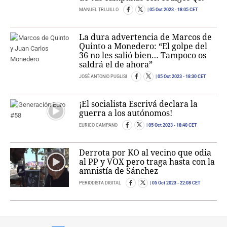
MANUEL TRUJILLO
05 Oct 2023
- 18:05 CET
La dura advertencia de Marcos de
Quinto a Monedero: “El golpe del
36 no les salió bien… Tampoco os
saldrá el de ahora”
JOSÉ ANTONIO PUGLISI
05 Oct 2023
- 18:30 CET
¡El socialista Escrivá declara la
guerra a los autónomos!
EURICO CAMPANO
05 Oct 2023
- 18:40 CET
Derrota por KO al vecino que odia
al PP y VOX pero traga hasta con la
amnistía de Sánchez
PERIODISTA DIGITAL
05 Oct 2023
- 22:08 CET