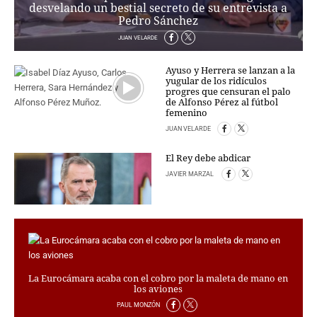
PERSONAJES
desvelando un bestial secreto de su entrevista a
Pedro Sánchez
ORGANISMOS
JUAN VELARDE
LUGARES
AUTORES
Ayuso y Herrera se lanzan a la
HEMEROTECA
yugular de los ridículos
progres que censuran el palo
de Alfonso Pérez al fútbol
SERVICIOS
femenino
JUAN VELARDE
OFERTAS
CLUB PD
El Rey debe abdicar
ENLACES
JAVIER MARZAL
MEDIOS
MÁS SERVICIOS
EDICIONES
AMÉRICA
ESPAÑA
La Eurocámara acaba con el cobro por la maleta de mano en
los aviones
PAUL MONZÓN