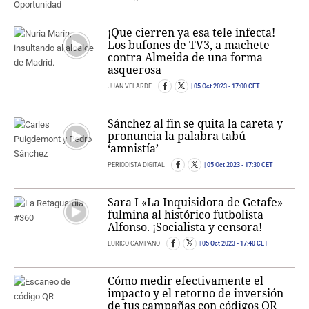
¡Que cierren ya esa tele infecta!
Los bufones de TV3, a machete
contra Almeida de una forma
asquerosa
JUAN VELARDE
05 Oct 2023
- 17:00 CET
Sánchez al fin se quita la careta y
pronuncia la palabra tabú
‘amnistía’
PERIODISTA DIGITAL
05 Oct 2023
- 17:30 CET
Sara I «La Inquisidora de Getafe»
fulmina al histórico futbolista
Alfonso. ¡Socialista y censora!
EURICO CAMPANO
05 Oct 2023
- 17:40 CET
Cómo medir efectivamente el
impacto y el retorno de inversión
de tus campañas con códigos QR