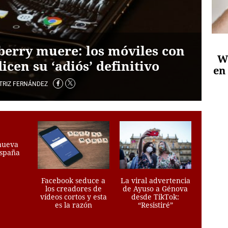
 Iñaki
berry muere: los móviles con
n
W
dicen su ‘adiós’ definitivo
en
TRIZ FERNÁNDEZ
 nueva
España
Facebook seduce a
La viral advertencia
los creadores de
de Ayuso a Génova
vídeos cortos y esta
desde TikTok:
es la razón
“Resistiré”