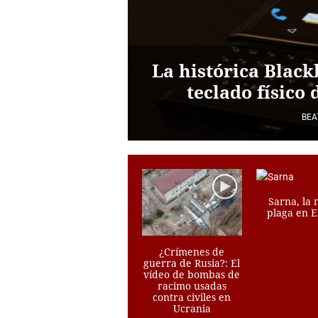
decidió no
perdonar a
La histórica Black
Urdangarí
teclado físico 
BEATRIZ FERNÁNDEZ
BEA
Sarna, la
plaga en 
¿Crímenes de
guerra de Rusia?: El
vídeo de bombas de
racimo usadas
contra civiles en
Ucrania