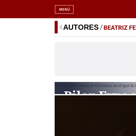
MENÚ
AUTORES
BEATRIZ F
Pilar Eyre 
momento e
la infanta 