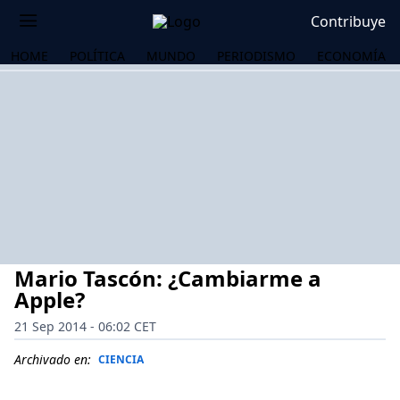
Contribuye
HOME
POLÍTICA
MUNDO
PERIODISMO
ECONOMÍA
Mario Tascón: ¿Cambiarme a
Apple?
21 Sep 2014 - 06:02 CET
OS
Archivado en:
CIENCIA