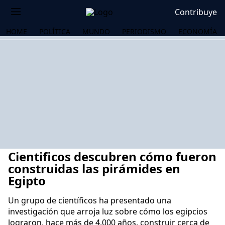
Contribuye
HOME
POLÍTICA
MUNDO
PERIODISMO
ECONOMÍA
Cientificos descubren cómo fueron
construidas las pirámides en
Egipto
Un grupo de científicos ha presentado una
OS
investigación que arroja luz sobre cómo los egipcios
lograron, hace más de 4.000 años, construir cerca de