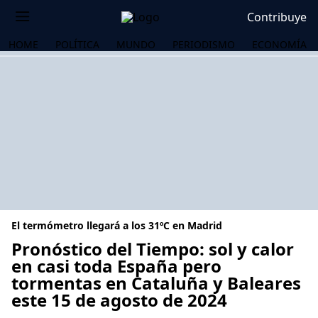
Contribuye
HOME
POLÍTICA
MUNDO
PERIODISMO
ECONOMÍA
El termómetro llegará a los 31ºC en Madrid
Pronóstico del Tiempo: sol y calor
en casi toda España pero
tormentas en Cataluña y Baleares
OS
este 15 de agosto de 2024