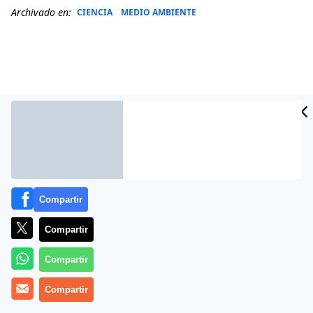
Archivado en:
CIENCIA
MEDIO AMBIENTE
Compartir
Compartir
Más información
Compartir
Compartir