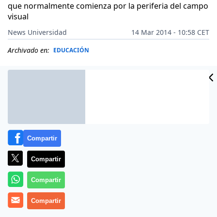
que normalmente comienza por la periferia del campo
visual
News Universidad
14 Mar 2014 - 10:58 CET
Archivado en:
EDUCACIÓN
Compartir
Compartir
Compartir
Compartir
Más de un millón de españoles padecen glaucoma,
pero la mitad lo desconoce debido a la falta de