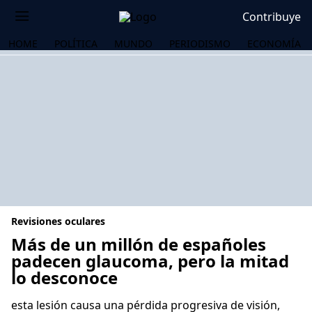
Contribuye
HOME
POLÍTICA
MUNDO
PERIODISMO
ECONOMÍA
Revisiones oculares
Más de un millón de españoles
padecen glaucoma, pero la mitad
lo desconoce
OS
esta lesión causa una pérdida progresiva de visión,