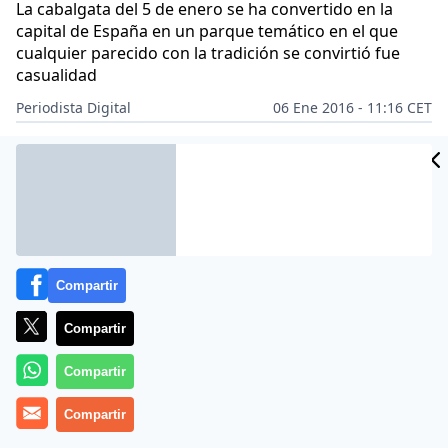
La cabalgata del 5 de enero se ha convertido en la
capital de España en un parque temático en el que
cualquier parecido con la tradición se convirtió fue
casualidad
Periodista Digital
06 Ene 2016 - 11:16 CET
Archivado en:
AHORA MADRID
CAYETANA ÁLVAREZ DE TOLEDO
EDU
Compartir
Compartir
Compartir
Compartir