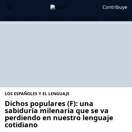
Contribuye
HOME
POLÍTICA
MUNDO
PERIODISMO
ECONOMÍA
LOS ESPAÑOLES Y EL LENGUAJE
Dichos populares (F): una
sabiduría milenaria que se va
perdiendo en nuestro lenguaje
OS
cotidiano