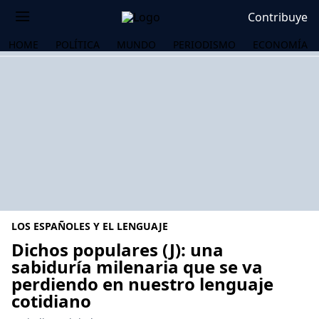
Contribuye
HOME
POLÍTICA
MUNDO
PERIODISMO
ECONOMÍA
LOS ESPAÑOLES Y EL LENGUAJE
Dichos populares (J): una
sabiduría milenaria que se va
perdiendo en nuestro lenguaje
OS
cotidiano