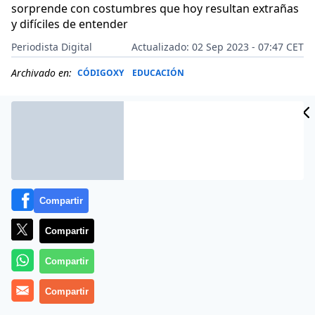
sorprende con costumbres que hoy resultan extrañas
y difíciles de entender
Periodista Digital
Actualizado: 02 Sep 2023 - 07:47 CET
Archivado en:
CÓDIGOXY
EDUCACIÓN
Compartir
Compartir
Compartir
Compartir
Como decían ya hace tiempo en el siempre serio,
púdico y controlado diario ‘
ABC
‘, la sociedad clasifica