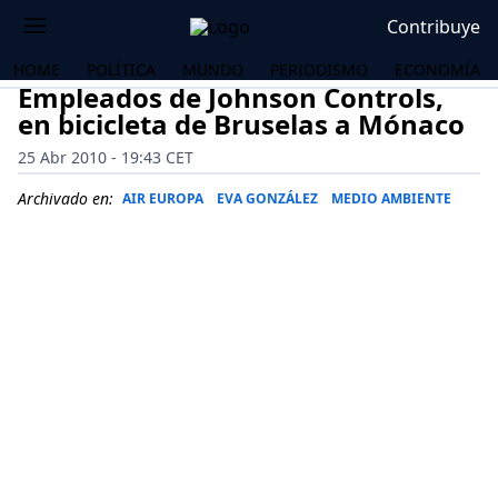
Contribuye
HOME
POLÍTICA
MUNDO
PERIODISMO
ECONOMÍA
Empleados de Johnson Controls,
en bicicleta de Bruselas a Mónaco
25 Abr 2010 - 19:43 CET
Archivado en:
AIR EUROPA
EVA GONZÁLEZ
MEDIO AMBIENTE
OS