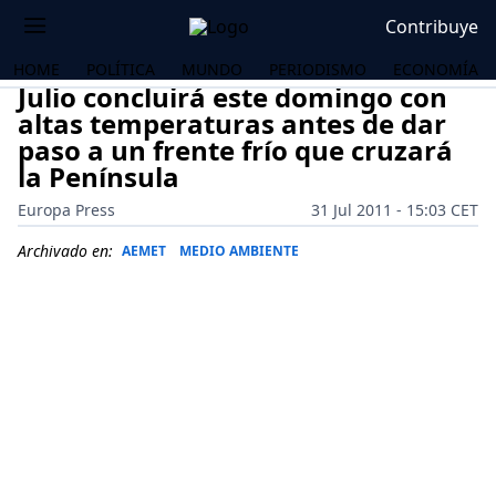
Contribuye
HOME
POLÍTICA
MUNDO
PERIODISMO
ECONOMÍA
Julio concluirá este domingo con
altas temperaturas antes de dar
paso a un frente frío que cruzará
la Península
Europa Press
31 Jul 2011 - 15:03 CET
Archivado en:
AEMET
MEDIO AMBIENTE
OS