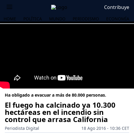
Contribuye
HOME
POLÍTICA
MUNDO
PERIODISMO
ECONOMÍA
Ha obligado a evacuar a más de 80.000 personas.
El fuego ha calcinado ya 10.300
hectáreas en el incendio sin
control que arrasa California
OS
Periodista Digital
18 Ago 2016 - 10:36 CET