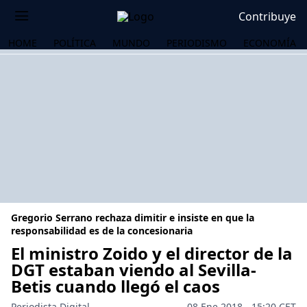
Contribuye
HOME
POLÍTICA
MUNDO
PERIODISMO
ECONOMÍA
Gregorio Serrano rechaza dimitir e insiste en que la
responsabilidad es de la concesionaria
El ministro Zoido y el director de la
DGT estaban viendo al Sevilla-
OS
Betis cuando llegó el caos
Periodista Digital
08 Ene 2018 - 15:20 CET