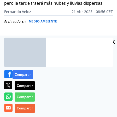
pero la tarde traerá más nubes y lluvias dispersas
Fernando Veloz
21 Abr 2025 - 08:56 CET
Archivado en:
MEDIO AMBIENTE
Compartir
Compartir
Compartir
Hoy,
España
despierta con un ambiente típicamente
Compartir
primaveral: cielos poco nubosos en buena parte del
país y algunas nieblas matinales en zonas de montaña.