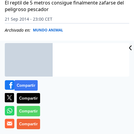
El reptil de 5 metros consigue finalmente zafarse del
peligroso pescador
21 Sep 2014 - 23:00 CET
Archivado en:
MUNDO ANIMAL
Compartir
Compartir
Compartir
El vídeo de los tres pescadores, -aunque solo aparece
Compartir
uno haciendo el bárbaro-, le ha costado al pescador