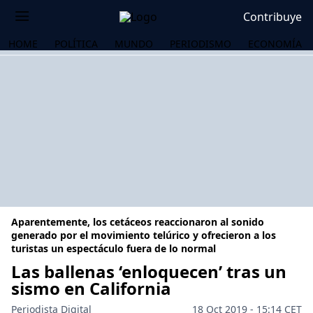
Contribuye
HOME
POLÍTICA
MUNDO
PERIODISMO
ECONOMÍA
Aparentemente, los cetáceos reaccionaron al sonido
generado por el movimiento telúrico y ofrecieron a los
turistas un espectáculo fuera de lo normal
Las ballenas ‘enloquecen’ tras un
OS
sismo en California
Periodista Digital
18 Oct 2019 - 15:14 CET