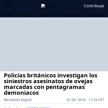
Contribuye
HOME
POLÍTICA
MUNDO
PERIODISMO
ECONOMÍA
Policías británicos investigan los
siniestros asesinatos de ovejas
marcadas con pentagramas
demoniacos
OS
Periodista Digital
01 Dic 2019 - 17:24 CET