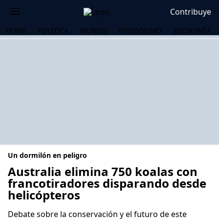
Contribuye
HOME
POLÍTICA
MUNDO
PERIODISMO
ECONOMÍA
Un dormilón en peligro
Australia elimina 750 koalas con
francotiradores disparando desde
helicópteros
OS
Debate sobre la conservación y el futuro de este