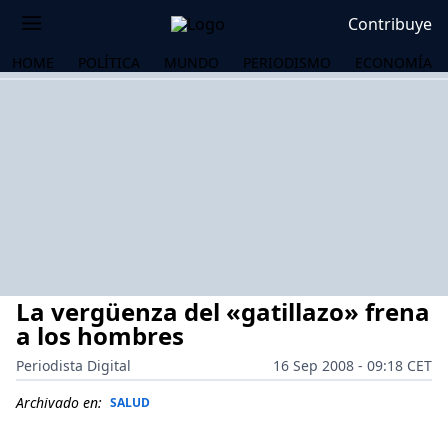
Contribuye
HOME
POLÍTICA
MUNDO
PERIODISMO
ECONOMÍA
La vergüenza del «gatillazo» frena
a los hombres
Periodista Digital
16 Sep 2008 - 09:18 CET
OS
Archivado en:
SALUD