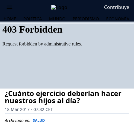
Contribuye
HOME
POLÍTICA
MUNDO
PERIODISMO
ECONOMÍA
¿Cuánto ejercicio deberían hacer
nuestros hijos al día?
18 Mar 2017 - 07:32 CET
OS
Archivado en:
SALUD