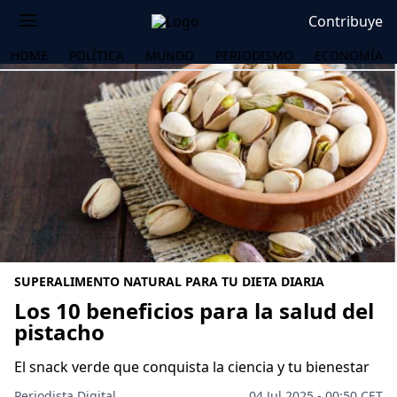
Contribuye
HOME
POLÍTICA
MUNDO
PERIODISMO
ECONOMÍA
SUPERALIMENTO NATURAL PARA TU DIETA DIARIA
Los 10 beneficios para la salud del
pistacho
OS
El snack verde que conquista la ciencia y tu bienestar
Periodista Digital
04 Jul 2025 - 00:50 CET