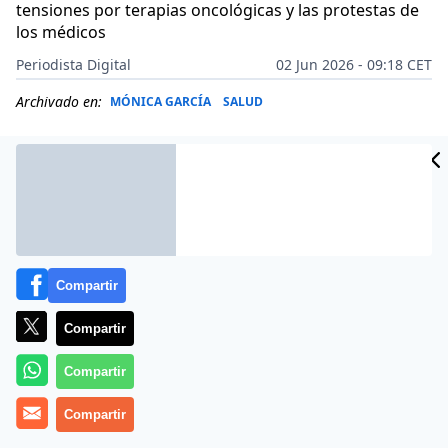
tensiones por terapias oncológicas y las protestas de
los médicos
Periodista Digital
02 Jun 2026 - 09:18 CET
Archivado en:
MÓNICA GARCÍA
SALUD
Compartir
Compartir
Compartir
Compartir
El Ministerio de
Sanidad
ha decidido destinar
nuevamente dinero público a la carroza del Orgullo