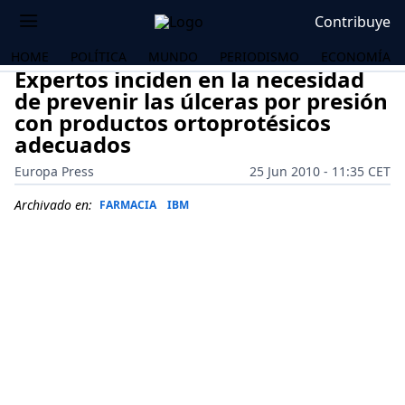
Contribuye
HOME
POLÍTICA
MUNDO
PERIODISMO
ECONOMÍA
Expertos inciden en la necesidad
de prevenir las úlceras por presión
con productos ortoprotésicos
adecuados
Europa Press
25 Jun 2010 - 11:35 CET
Archivado en:
FARMACIA
IBM
OS