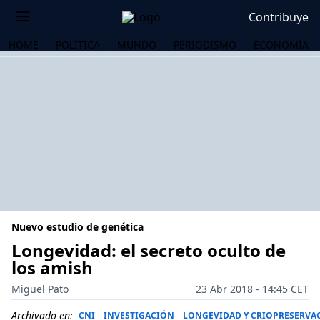
Contribuye
HOME
POLÍTICA
MUNDO
PERIODISMO
ECONOMÍA
Nuevo estudio de genética
Longevidad: el secreto oculto de
los amish
OS
Miguel Pato
23 Abr 2018 - 14:45 CET
Archivado en:
CNI
INVESTIGACIÓN
LONGEVIDAD Y CRIOPRESERVA