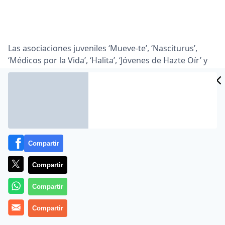
Las asociaciones juveniles ‘Mueve-te’, ‘Nasciturus’,
‘Médicos por la Vida’, ‘Halita’, ‘Jóvenes de Hazte Oír’ y
‘Universitarios por la Vida’ convocan a todos los
«defensores de la vida» enfrente del centro
especializado en abortos Clínica Dátor de Madrid para
celebrar su última velada por la Vida, la Mujer y la
Maternidad antes de que se apruebe la nueva Ley de
Salud Sexual y Reproductiva y de la Interrupción
Voluntaria del Embarazo.
Compartir
Esta concentración se enmarca en los 25-V que son
Compartir
veladas o concentraciones por la Vida, la Mujer y la
Compartir
Maternidad, que se llevan a cabo delante de los
centros especializados en aborto de toda España cada
Compartir
día 25 de cada mes.