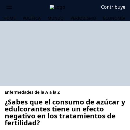
Contribuye
HOME
POLÍTICA
MUNDO
PERIODISMO
ECONOMÍA
Enfermedades de la A a la Z
¿Sabes que el consumo de azúcar y
edulcorantes tiene un efecto
negativo en los tratamientos de
OS
fertilidad?