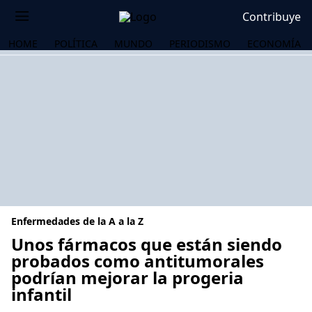
Contribuye
HOME
POLÍTICA
MUNDO
PERIODISMO
ECONOMÍA
Enfermedades de la A a la Z
Unos fármacos que están siendo
probados como antitumorales
podrían mejorar la progeria
OS
infantil