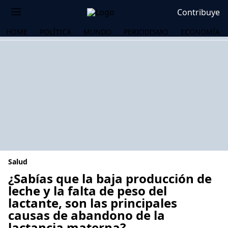
Contribuye
HOME
POLÍTICA
MUNDO
PERIODISMO
ECONOMÍA
Salud
¿Sabías que la baja producción de
leche y la falta de peso del
lactante, son las principales
OS
causas de abandono de la
lactancia materna?