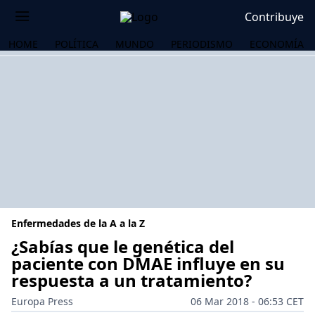
Contribuye
HOME
POLÍTICA
MUNDO
PERIODISMO
ECONOMÍA
Enfermedades de la A a la Z
¿Sabías que le genética del
paciente con DMAE influye en su
respuesta a un tratamiento?
OS
Europa Press
06 Mar 2018 - 06:53 CET