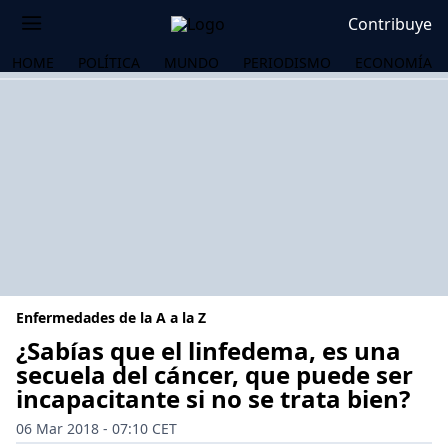
Contribuye
HOME
POLÍTICA
MUNDO
PERIODISMO
ECONOMÍA
Enfermedades de la A a la Z
¿Sabías que el linfedema, es una
secuela del cáncer, que puede ser
incapacitante si no se trata bien?
OS
06 Mar 2018 - 07:10 CET