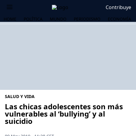
Contribuye
HOME
POLÍTICA
MUNDO
PERIODISMO
ECONOMÍA
SALUD Y VIDA
Las chicas adolescentes son más
vulnerables al ‘bullying’ y al
suicidio
OS