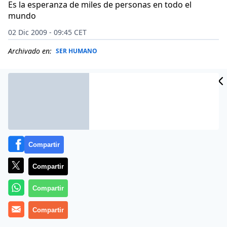
Es la esperanza de miles de personas en todo el
mundo
02 Dic 2009 - 09:45 CET
Archivado en:
SER HUMANO
Compartir
Compartir
Compartir
Que miles de personas en el mundo puedan recuperar
Compartir
la vista, cada vez está más cerca. Científicos