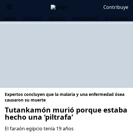
Contribuye
HOME
POLÍTICA
MUNDO
PERIODISMO
ECONOMÍA
Expertos concluyen que la malaria y una enfermedad ósea
causaron su muerte
Tutankamón murió porque estaba
hecho una ‘piltrafa’
OS
El faraón egipcio tenía 19 años