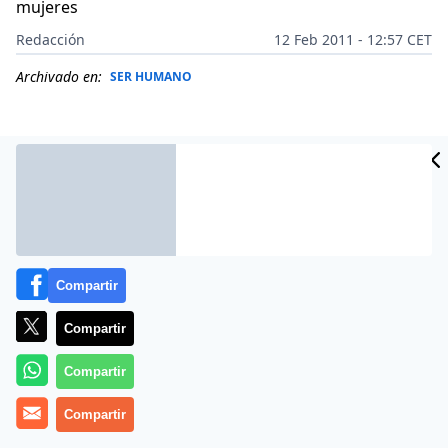
mujeres
Redacción
12 Feb 2011 - 12:57 CET
Archivado en:
SER HUMANO
Compartir
Compartir
Compartir
Cuando Ethan Hawke conoce a Julie Delpy en un tren
en «
Antes del amanecer
Compartir
», la romántica película de
Richard Linklater, bastan un par de miradas para que