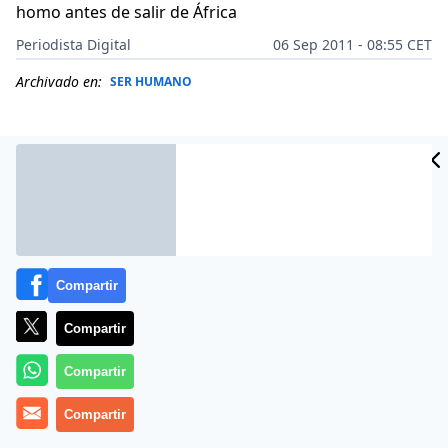
homo antes de salir de África
Periodista Digital
06 Sep 2011 - 08:55 CET
Archivado en:
SER HUMANO
Compartir
Compartir
Compartir
Las relaciones «
íntimas
» entre seres humanos
Compartir
modernos y neandertales están bien documentadas.
Ocurrieron hace unos 65.000 años, cuando ambos