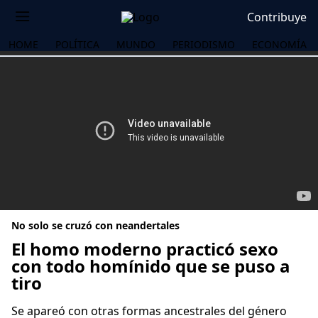
Contribuye
HOME
POLÍTICA
MUNDO
PERIODISMO
ECONOMÍA
No solo se cruzó con neandertales
El homo moderno practicó sexo
con todo homínido que se puso a
tiro
OS
Se apareó con otras formas ancestrales del género