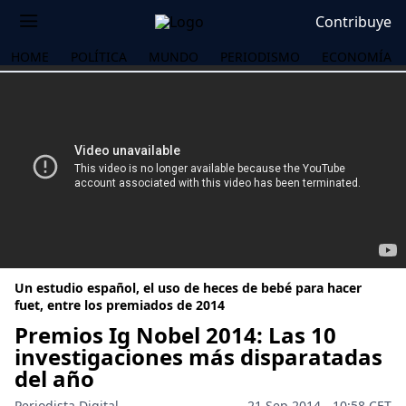
Contribuye
HOME
POLÍTICA
MUNDO
PERIODISMO
ECONOMÍA
Un estudio español, el uso de heces de bebé para hacer
fuet, entre los premiados de 2014
Premios Ig Nobel 2014: Las 10
investigaciones más disparatadas
OS
del año
Periodista Digital
21 Sep 2014 - 10:58 CET