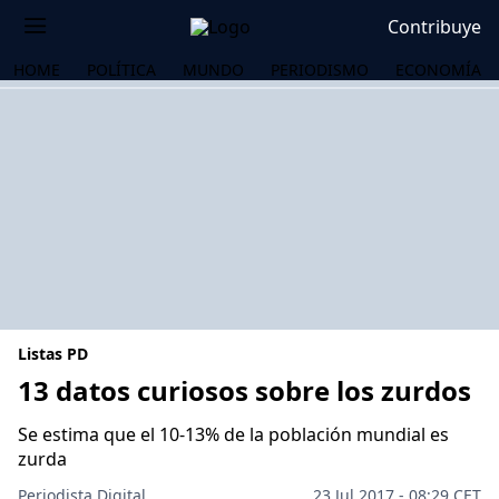
Contribuye
HOME
POLÍTICA
MUNDO
PERIODISMO
ECONOMÍA
Listas PD
13 datos curiosos sobre los zurdos
Se estima que el 10-13% de la población mundial es
OS
zurda
Periodista Digital
23 Jul 2017 - 08:29 CET