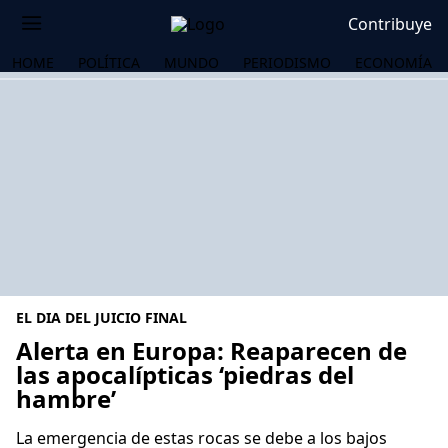
Contribuye
HOME
POLÍTICA
MUNDO
PERIODISMO
ECONOMÍA
EL DIA DEL JUICIO FINAL
Alerta en Europa: Reaparecen de
las apocalípticas ‘piedras del
hambre’
OS
La emergencia de estas rocas se debe a los bajos