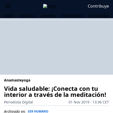
Contribuye
HOME
POLÍTICA
MUNDO
PERIODISMO
ECONOMÍA
Anamasteyoga
Vida saludable: ¡Conecta con tu
interior a través de la meditación!
OS
Periodista Digital
01 Nov 2019 - 13:36 CET
Archivado en:
SER HUMANO